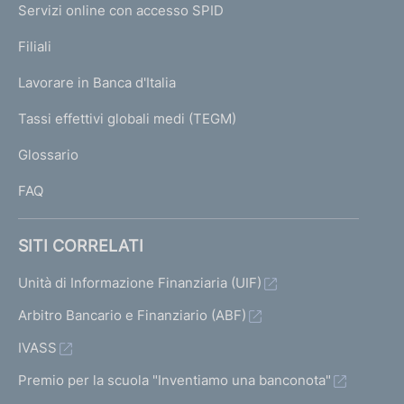
e
Servizi online con accesso SPID
N
p
K
Filiali
a
U
g
Lavorare in Banca d'Italia
T
e
I
Tassi effettivi globali medi (TEGM)
)
L
Glossario
I
FAQ
SITI CORRELATI
Unità di Informazione Finanziaria (UIF)
Arbitro Bancario e Finanziario (ABF)
IVASS
Premio per la scuola "Inventiamo una banconota"