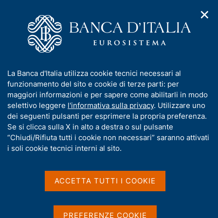
✕
H
A
o
C
p
m
e
r
e
r
i
p
c
Home
/
Chi siamo
/
Storia
/
m
a
a
I Governatori e i Direttori generali
/
Fabio Panetta
e
g
n
I
La Banca d'Italia utilizza cookie tecnici necessari al
n
e
e
n
funzionamento del sito e cookie di terze parti: per
u
l
d
f
maggiori informazioni e per sapere come abilitarli in modo
i
s
o
selettivo leggere
l'informativa sulla privacy
. Utilizzare uno
n
i
r
dei seguenti pulsanti per esprimere la propria preferenza.
a
t
m
Se si clicca sulla X in alto a destra o sul pulsante
v
o
i
a
“Chiudi/Rifiuta tutti i cookie non necessari” saranno attivati
g
t
i soli cookie tecnici interni al sito.
a
i
z
v
i
a
o
ACCETTA TUTTI I COOKIE
n
s
e
u
i
PREFERENZE COOKIE