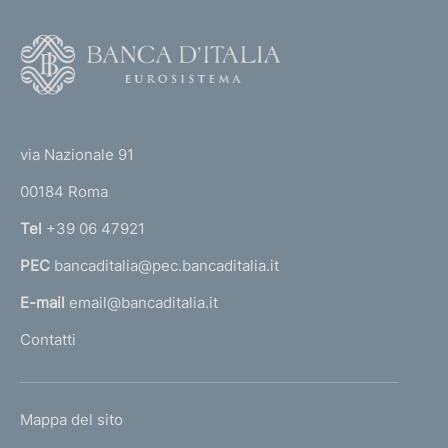
F
o
o
(
t
t
e
via Nazionale 91
o
r
00184 Roma
r
n
Tel
+39 06 47921
a
PEC
bancaditalia@pec.bancaditalia.it
a
l
E-mail
email@bancaditalia.it
l
Contatti
'
h
o
L
Mappa del sito
m
I