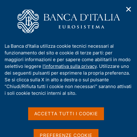
✕
H
A
o
C
p
m
e
r
e
r
i
p
c
Home
/
Chi siamo
/
Storia
/
m
a
a
I Governatori e i Direttori generali
/
Giuseppe Marchiori
e
g
n
I
La Banca d'Italia utilizza cookie tecnici necessari al
n
e
e
Giuseppe Marchiori
n
funzionamento del sito e cookie di terze parti: per
u
l
d
f
maggiori informazioni e per sapere come abilitarli in modo
i
s
o
selettivo leggere
l'informativa sulla privacy
. Utilizzare uno
n
i
r
dei seguenti pulsanti per esprimere la propria preferenza.
a
t
m
Se si clicca sulla X in alto a destra o sul pulsante
v
Condividi
o
S
i
a
“Chiudi/Rifiuta tutti i cookie non necessari” saranno attivati
t
g
t
i soli cookie tecnici interni al sito.
a
a
i
m
z
v
p
i
a
o
ACCETTA TUTTI I COOKIE
a
n
s
l
e
a
u
p
i
PREFERENZE COOKIE