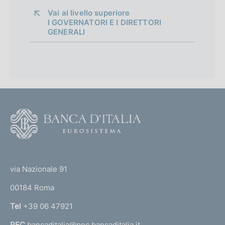
Vai al livello superiore 
I GOVERNATORI E I DIRETTORI
GENERALI
F
o
o
(
t
t
e
via Nazionale 91
o
r
00184 Roma
r
n
Tel
+39 06 47921
a
PEC
bancaditalia@pec.bancaditalia.it