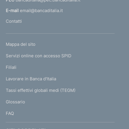
a
l
E-mail
email@bancaditalia.it
l
Contatti
'
h
o
L
Mappa del sito
m
I
e
Servizi online con accesso SPID
N
p
K
Filiali
a
U
g
Lavorare in Banca d'Italia
T
e
I
Tassi effettivi globali medi (TEGM)
)
L
Glossario
I
FAQ