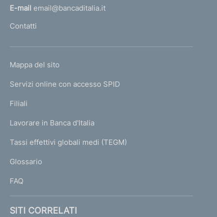
l
E-mail
email@bancaditalia.it
l
Contatti
'
h
o
L
Mappa del sito
m
I
e
Servizi online con accesso SPID
N
p
K
Filiali
a
U
g
Lavorare in Banca d'Italia
T
e
I
Tassi effettivi globali medi (TEGM)
)
L
Glossario
I
FAQ
SITI CORRELATI