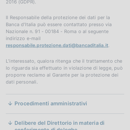
2016 (GDPR).
Il Responsabile della protezione dei dati per la
Banca d'Italia può essere contattato presso via
Nazionale n. 91 - 00184 - Roma o al seguente
indirizzo e-mail
responsabile.protezione.dati@bancaditalia.it
.
L'interessato, qualora ritenga che il trattamento che
D
29 luglio 2026
lo riguarda sia effettuato in violazione di legge, può
a
D
07 luglio 2026
proporre reclamo al Garante per la protezione dei
t
a
dati personali.
D
03 agosto 2012
a
D
09 aprile 2026
t
a
Regolamento per la disciplina delle modalità
P
a
a
D
23 giugno 2025
S
del diritto di accesso ai documenti
t
u
t
P
a
Procedimenti amministrativi
amministrativi concernenti l’attività di vigilanza
a
b
a
D
e
21 febbraio 2025
u
t
della Banca d'Italia (pubblicato in G.U., Serie
P
b
P
a
b
Generale, n. 4 del 5.1.2008)
a
z
u
D
29 marzo 2024
l
u
t
D
b
Delibere del Direttorio in materia di
03 agosto 2012
P
b
a
i
b
D
03 agosto 2012
a
D
27 febbraio 2023
a
Individuazione dei termini e delle unita'
l
conferimento di deleghe