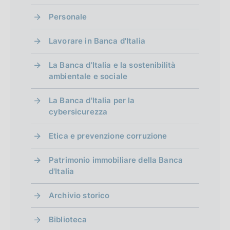
D
e
20 novembre 2019
all’esercizio delle funzioni di vigilanza in
e
n
l
:
z
u
n
a
:
Personale
materia bancaria e finanziaria
:
e
i
i
b
e
t
:
:
:
c
o
b
:
a
Lavorare in Banca d'Italia
:
a
n
l
:
P
z
e
i
u
La Banca d'Italia e la sostenibilità
i
:
c
b
ambientale e sociale
o
:
a
b
n
z
La Banca d'Italia per la
l
e
i
cybersicurezza
i
:
o
c
:
n
Etica e prevenzione corruzione
a
e
z
:
Patrimonio immobiliare della Banca
i
d'Italia
:
o
n
Archivio storico
e
:
Biblioteca
: