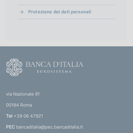
Protezione dei dati personali
F
o
o
(
t
t
e
via Nazionale 91
o
r
00184 Roma
r
n
Tel
+39 06 47921
a
PEC
bancaditalia@pec.bancaditalia.it
a