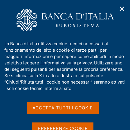
✕
H
A
o
C
p
m
e
r
e
r
i
p
c
Home
/
Chi siamo
/
m
a
a
Procedimenti amministrativi e diritto di accesso
e
g
n
I
La Banca d'Italia utilizza cookie tecnici necessari al
n
e
e
Procedimenti
n
funzionamento del sito e cookie di terze parti: per
u
l
d
f
maggiori informazioni e per sapere come abilitarli in modo
amministrativi e diritto di
i
s
o
selettivo leggere
l'informativa sulla privacy
. Utilizzare uno
n
i
accesso
r
dei seguenti pulsanti per esprimere la propria preferenza.
a
t
m
Se si clicca sulla X in alto a destra o sul pulsante
v
o
i
a
“Chiudi/Rifiuta tutti i cookie non necessari” saranno attivati
g
t
i soli cookie tecnici interni al sito.
a
i
Condividi
z
S
v
i
t
a
o
ACCETTA TUTTI I COOKIE
a
n
s
m
e
u
p
i
a
PREFERENZE COOKIE