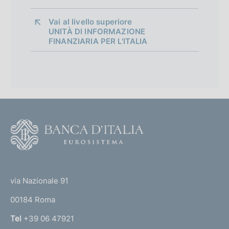
Vai al livello superiore 
UNITÀ DI INFORMAZIONE
FINANZIARIA PER L'ITALIA
F
o
o
(
t
t
e
via Nazionale 91
o
r
00184 Roma
r
n
Tel
+39 06 47921
a