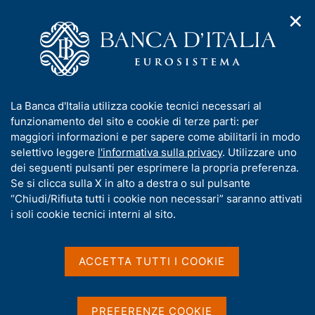
✕
H
A
o
C
p
m
e
r
e
r
i
p
c
Home
/
Chi siamo
/
Organizzazione
/
m
a
a
Unità di Informazione Finanziaria per l'Italia
/
Luca Criscuolo
e
g
n
I
La Banca d'Italia utilizza cookie tecnici necessari al
n
e
e
n
funzionamento del sito e cookie di terze parti: per
u
l
d
f
maggiori informazioni e per sapere come abilitarli in modo
i
s
o
selettivo leggere
l'informativa sulla privacy
. Utilizzare uno
n
i
r
dei seguenti pulsanti per esprimere la propria preferenza.
a
t
m
Se si clicca sulla X in alto a destra o sul pulsante
v
o
i
a
“Chiudi/Rifiuta tutti i cookie non necessari” saranno attivati
g
t
i soli cookie tecnici interni al sito.
a
i
z
v
i
a
o
ACCETTA TUTTI I COOKIE
n
s
e
u
i
PREFERENZE COOKIE