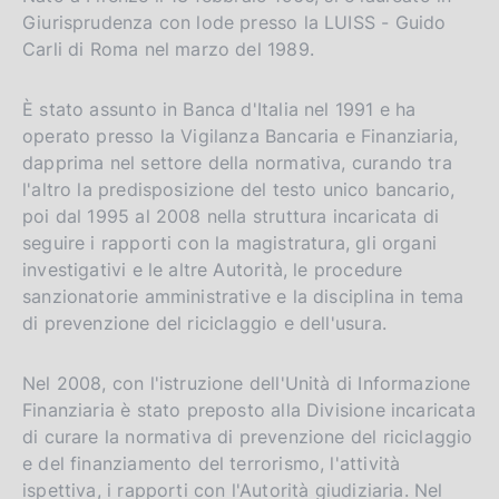
p
Giurisprudenza con lode presso la LUISS - Guido
a
Carli di Roma nel marzo del 1989.
l
a
p
È stato assunto in Banca d'Italia nel 1991 e ha
a
operato presso la Vigilanza Bancaria e Finanziaria,
g
i
dapprima nel settore della normativa, curando tra
n
l'altro la predisposizione del testo unico bancario,
a
poi dal 1995 al 2008 nella struttura incaricata di
seguire i rapporti con la magistratura, gli organi
investigativi e le altre Autorità, le procedure
sanzionatorie amministrative e la disciplina in tema
di prevenzione del riciclaggio e dell'usura.
Nel 2008, con l'istruzione dell'Unità di Informazione
Finanziaria è stato preposto alla Divisione incaricata
di curare la normativa di prevenzione del riciclaggio
e del finanziamento del terrorismo, l'attività
ispettiva, i rapporti con l'Autorità giudiziaria. Nel