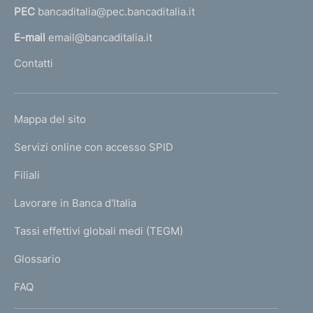
PEC
bancaditalia@pec.bancaditalia.it
a
l
E-mail
email@bancaditalia.it
l
Contatti
'
h
o
L
Mappa del sito
m
I
e
Servizi online con accesso SPID
N
p
K
Filiali
a
U
g
Lavorare in Banca d'Italia
T
e
I
Tassi effettivi globali medi (TEGM)
)
L
Glossario
I
FAQ