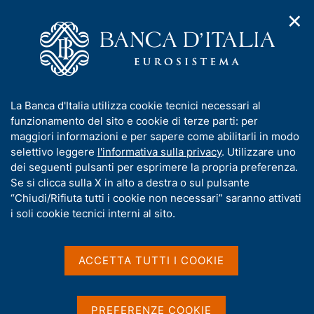
✕
H
A
o
C
p
m
e
r
e
r
i
p
c
Home
/
Chi siamo
/
Organizzazione
/
Filiali
/
m
a
a
Daniele Limongelli
e
g
n
I
La Banca d'Italia utilizza cookie tecnici necessari al
n
e
e
n
funzionamento del sito e cookie di terze parti: per
u
l
d
f
maggiori informazioni e per sapere come abilitarli in modo
i
s
o
selettivo leggere
l'informativa sulla privacy
. Utilizzare uno
n
i
r
dei seguenti pulsanti per esprimere la propria preferenza.
a
t
m
Se si clicca sulla X in alto a destra o sul pulsante
v
o
i
a
“Chiudi/Rifiuta tutti i cookie non necessari” saranno attivati
g
t
i soli cookie tecnici interni al sito.
a
i
z
v
i
a
o
ACCETTA TUTTI I COOKIE
n
s
e
u
i
PREFERENZE COOKIE