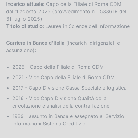
Incarico attuale:
Capo della Filiale di Roma CDM
l
a
dall'1 agosto 2025 (provvedimento n. 1533619 del
p
31 luglio 2025)
a
Titolo di studio:
Laurea in Scienze dell'informazione
g
i
n
Carriera in Banca d'Italia
(incarichi dirigenziali e
a
assunzione)
:
2025 - Capo della Filiale di Roma CDM
2021 - Vice Capo della Filiale di Roma CDM
2017 - Capo Divisione Cassa Speciale e logistica
2016 - Vice Capo Divisione Qualità della
circolazione e analisi della contraffazione
1989 - assunto in Banca e assegnato al Servizio
Informazioni Sistema Creditizio