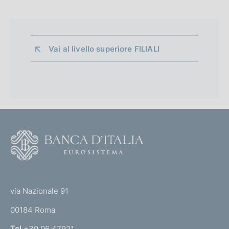
Vai al livello superiore 
FILIALI
F
o
o
(
t
t
e
via Nazionale 91
o
r
00184 Roma
r
n
Tel
+39 06 47921