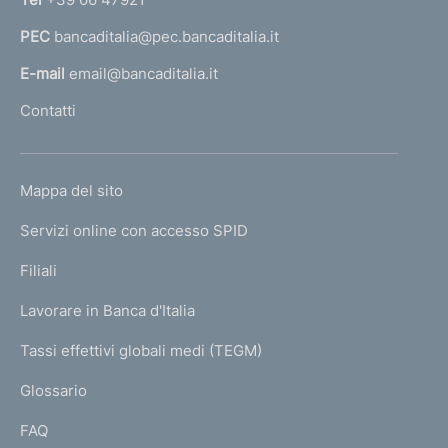
a
PEC
bancaditalia@pec.bancaditalia.it
a
l
E-mail
email@bancaditalia.it
l
Contatti
'
h
o
L
Mappa del sito
m
I
e
Servizi online con accesso SPID
N
p
K
Filiali
a
U
g
Lavorare in Banca d'Italia
T
e
I
Tassi effettivi globali medi (TEGM)
)
L
Glossario
I
FAQ