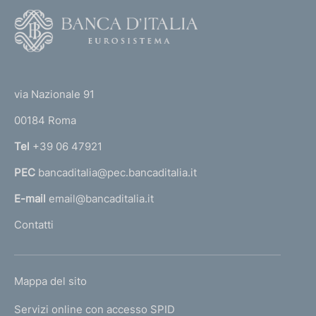
F
o
o
(
t
t
e
via Nazionale 91
o
r
00184 Roma
r
n
Tel
+39 06 47921
a
PEC
bancaditalia@pec.bancaditalia.it
a
l
E-mail
email@bancaditalia.it
l
Contatti
'
h
o
L
Mappa del sito
m
I
e
Servizi online con accesso SPID