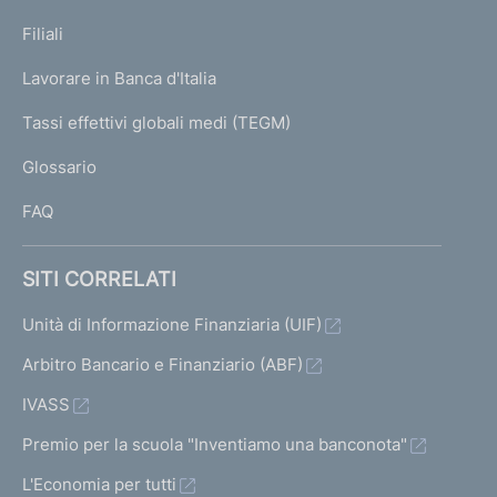
N
p
K
Filiali
a
U
g
Lavorare in Banca d'Italia
T
e
I
Tassi effettivi globali medi (TEGM)
)
L
Glossario
I
FAQ
SITI CORRELATI
Unità di Informazione Finanziaria (UIF)
Arbitro Bancario e Finanziario (ABF)
IVASS
Premio per la scuola "Inventiamo una banconota"
L'Economia per tutti