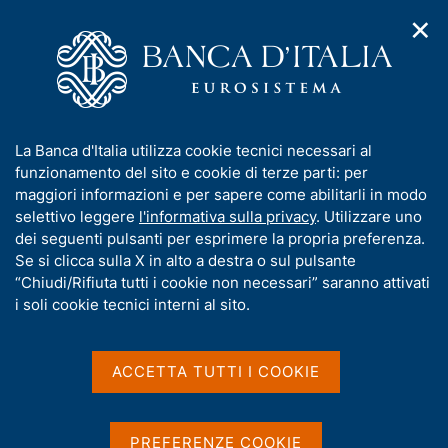
✕
H
A
o
C
p
m
e
r
e
r
i
p
c
Home
/
Chi siamo
/
Organizzazione
/
Filiali
/
m
a
a
Milena Caldarella
e
g
n
I
La Banca d'Italia utilizza cookie tecnici necessari al
n
e
e
n
funzionamento del sito e cookie di terze parti: per
u
l
d
f
maggiori informazioni e per sapere come abilitarli in modo
i
s
o
selettivo leggere
l'informativa sulla privacy
. Utilizzare uno
n
i
r
dei seguenti pulsanti per esprimere la propria preferenza.
a
t
m
Se si clicca sulla X in alto a destra o sul pulsante
v
o
i
a
“Chiudi/Rifiuta tutti i cookie non necessari” saranno attivati
g
t
i soli cookie tecnici interni al sito.
a
i
z
v
i
a
o
ACCETTA TUTTI I COOKIE
n
s
e
u
i
PREFERENZE COOKIE