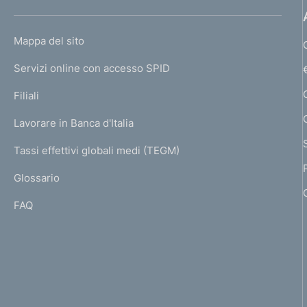
h
o
L
Mappa del sito
m
I
e
Servizi online con accesso SPID
N
p
K
Filiali
a
U
g
Lavorare in Banca d'Italia
T
e
I
Tassi effettivi globali medi (TEGM)
)
L
Glossario
I
FAQ