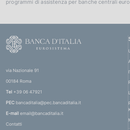
programmi di assistenza per banche centrali eur
F
o
o
(
t
t
e
via Nazionale 91
o
r
00184 Roma
r
n
Tel
+39 06 47921
a
PEC
bancaditalia@pec.bancaditalia.it
a
l
E-mail
email@bancaditalia.it
l
Contatti
'