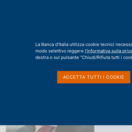
H
Chi s
o
m
e
p
Home
/
Chi siamo
/
Organizzazione
/
Amministrazione Centrale
a
g
I
La Banca d'Italia utilizza cookie tecnici necess
e
n
modo selettivo leggere
l'informativa sulla priv
f
destra o sul pulsante “Chiudi/Rifiuta tutti i cook
o
r
Marco 
m
ACCETTA TUTTI I COOKIE
a
t
i
v
Capo dell'Unità
a
s
u
i