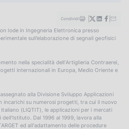
Condividi
S
t
on lode in Ingegneria Elettronica presso
a
rimentale sull’elaborazione di segnali geofisici
m
p
a
l
a
emento nella specialità dell'Artiglieria Contraerei,
p
rogetti internazionali in Europa, Medio Oriente e
a
g
i
n
e assegnato alla Divisione Sviluppo Applicazioni
a
n incarichi su numerosi progetti, tra cui il nuovo
italiano (LIQTIT), le applicazioni per i mercati
i dell'Istituto. Dal 1996 al 1999, lavora alla
TARGET ed all'adattamento delle procedure