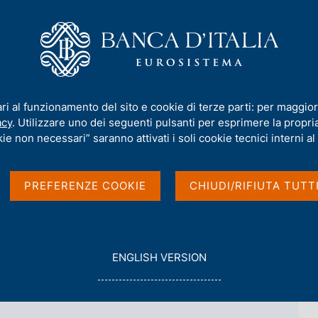
iamo
Compiti
Servizi al cittadino
Pubbli
/
Unità Euro Digitale
/
Marco Pieroni
ari al funzionamento del sito e cookie di terze parti: per maggior
acy
. Utilizzare uno dei seguenti pulsanti per esprimere la propria 
ie non necessari” saranno attivati i soli cookie tecnici interni al 
Pieroni
PREFERENZE COOKIE
CHIUDI/RIFIUTA TUTT
 Euro Digitale
G
ENGLISH VERSION
O
T
O