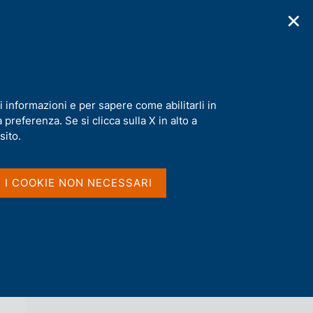
✕
cazioni
Statistiche
Media
|
IT
C
e
r
c
a
i informazioni e per sapere come abilitarli in
n
preferenza. Se si clicca sulla X in alto a
e
l
sito.
Vai al livello superiore 
s
UNITÀ EURO DIGITALE
i
t
I I COOKIE NON NECESSARI
o