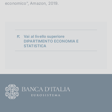
economico", Amazon, 2019.
Vai al livello superiore 
DIPARTIMENTO ECONOMIA E
STATISTICA
F
o
o
(
t
t