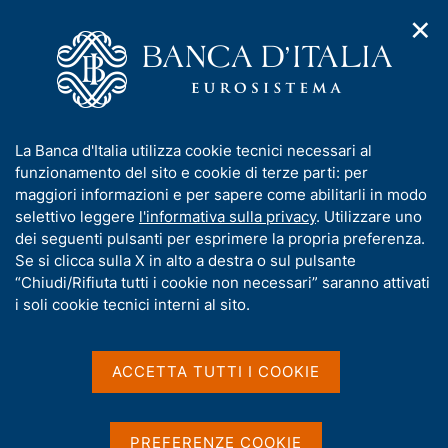
✕
H
A
o
C
p
m
e
r
e
r
i
p
c
Home
/
Chi siamo
/
Organizzazione
/
m
a
a
Amministrazione Centrale
/
e
g
n
Dipartimento Economia e statistica
/
Roberto Torrini
I
La Banca d'Italia utilizza cookie tecnici necessari al
n
e
e
n
funzionamento del sito e cookie di terze parti: per
u
l
d
f
maggiori informazioni e per sapere come abilitarli in modo
i
s
o
selettivo leggere
l'informativa sulla privacy
. Utilizzare uno
n
i
r
dei seguenti pulsanti per esprimere la propria preferenza.
a
t
m
Se si clicca sulla X in alto a destra o sul pulsante
v
o
i
a
“Chiudi/Rifiuta tutti i cookie non necessari” saranno attivati
g
t
i soli cookie tecnici interni al sito.
a
i
z
v
i
a
o
ACCETTA TUTTI I COOKIE
n
s
e
u
i
PREFERENZE COOKIE