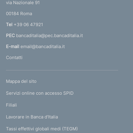
e
via Nazionale 91
o
r
00184 Roma
r
n
Tel
+39 06 47921
a
PEC
bancaditalia@pec.bancaditalia.it
a
l
E-mail
email@bancaditalia.it
l
Contatti
'
h
o
L
Mappa del sito
m
I
e
Servizi online con accesso SPID
N
p
K
Filiali
a
U
g
Lavorare in Banca d'Italia
T
e
I
Tassi effettivi globali medi (TEGM)
)