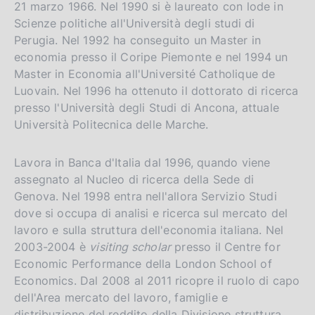
21 marzo 1966. Nel 1990 si è laureato con lode in
a
Scienze politiche all'Università degli studi di
l
a
Perugia. Nel 1992 ha conseguito un Master in
p
economia presso il Coripe Piemonte e nel 1994 un
a
Master in Economia all'Université Catholique de
g
Luovain. Nel 1996 ha ottenuto il dottorato di ricerca
i
presso l'Università degli Studi di Ancona, attuale
n
a
Università Politecnica delle Marche.
Lavora in Banca d'Italia dal 1996, quando viene
assegnato al Nucleo di ricerca della Sede di
Genova. Nel 1998 entra nell'allora Servizio Studi
dove si occupa di analisi e ricerca sul mercato del
lavoro e sulla struttura dell'economia italiana. Nel
2003-2004 è
visiting scholar
presso il Centre for
Economic Performance della London School of
Economics. Dal 2008 al 2011 ricopre il ruolo di capo
dell'Area mercato del lavoro, famiglie e
distribuzione del reddito della Divisione struttura