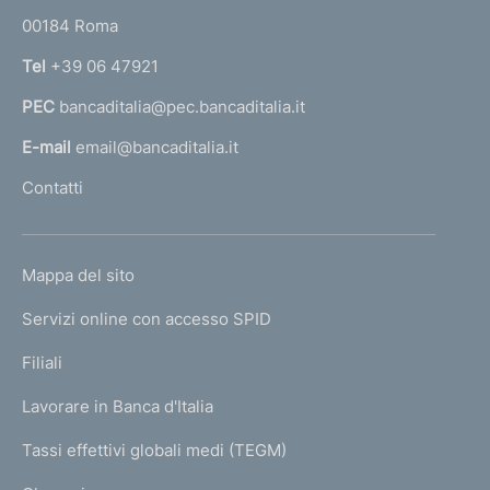
r
00184 Roma
r
n
Tel
+39 06 47921
a
PEC
bancaditalia@pec.bancaditalia.it
a
l
E-mail
email@bancaditalia.it
l
Contatti
'
h
o
L
Mappa del sito
m
I
e
Servizi online con accesso SPID
N
p
K
Filiali
a
U
g
Lavorare in Banca d'Italia
T
e
I
Tassi effettivi globali medi (TEGM)
)
L