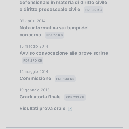
defensionale in materia di diritto civile
o
t
b
r
z
e diritto processuale civile
n
a
PDF 52 KB
l
i
o
e
P
i
o
D
09 aprile 2014
:
u
c
f
Nota informativa sui tempi del
n
a
:
b
a
concorso
e
t
PDF 76 KB
o
b
z
:
a
l
i
D
13 maggio 2014
n
:
P
i
Avviso convocazione alle prove scritte
o
a
u
d
c
n
t
PDF 270 KB
b
a
e
a
i
b
z
D
14 maggio 2014
:
P
l
Commissione
m
i
a
PDF 130 KB
:
u
i
o
t
b
e
c
D
19 gennaio 2015
n
a
b
Graduatoria finale
a
a
PDF 233 KB
n
e
P
l
z
t
:
u
Risultati prova orale
i
t
i
a
:
b
c
o
P
o
b
a
n
u
l
z