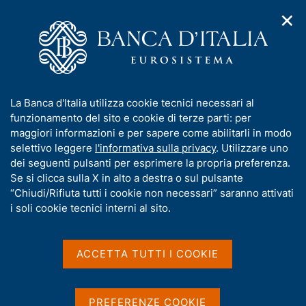
✕
H
A
o
C
p
m
e
r
e
r
i
p
c
Home
/
Chi siamo
/
Lavorare in Banca d'Italia
/
m
a
a
Informazioni sui concorsi
/
e
g
n
Concorso pubblico per l'assunzione di 6 Avvocati
I
La Banca d'Italia utilizza cookie tecnici necessari al
n
e
e
n
funzionamento del sito e cookie di terze parti: per
u
l
Concorso pubblico per
d
f
maggiori informazioni e per sapere come abilitarli in modo
i
s
o
selettivo leggere
l'informativa sulla privacy
. Utilizzare uno
l'assunzione di 6 Avvocati
n
i
r
dei seguenti pulsanti per esprimere la propria preferenza.
a
t
m
Se si clicca sulla X in alto a destra o sul pulsante
v
o
i
a
“Chiudi/Rifiuta tutti i cookie non necessari” saranno attivati
Bando del 17 marzo 2014
g
t
i soli cookie tecnici interni al sito.
a
i
z
v
i
Condividi
a
o
ACCETTA TUTTI I COOKIE
S
n
s
t
e
a
u
m
i
PREFERENZE COOKIE