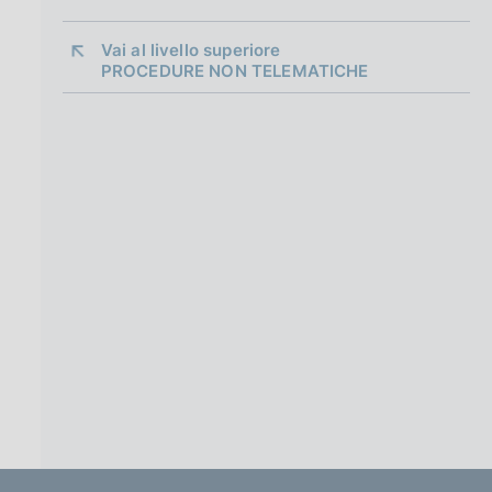
a
g
Vai al livello superiore 
i
PROCEDURE NON TELEMATICHE
n
a