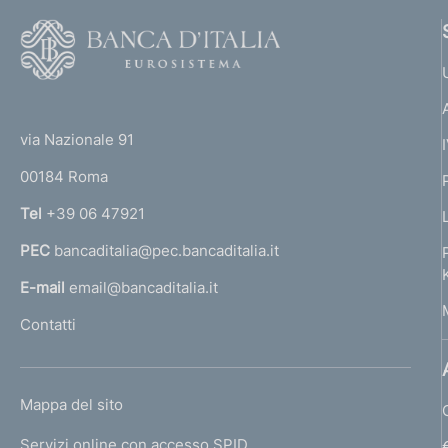
c
p
n
F
a
e
o
r
z
:
o
i
:
o
(
t
o
t
e
n
f
via Nazionale 91
o
r
e
00184 Roma
r
o
:
n
:
Tel
+39 06 47921
n
a
PEC
bancaditalia@pec.bancaditalia.it
a
d
l
E-mail
email@bancaditalia.it
i
l
Contatti
'
m
h
e
o
L
Mappa del sito
m
n
I
e
Servizi online con accesso SPID