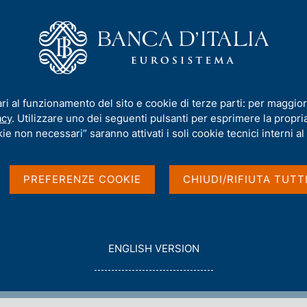
iamo
Compiti
Servizi al cittadino
Pubbli
ica
/
Procedure non telematiche
/
iattaforma SIDIFO) per il triennio 2017-2019
ari al funzionamento del sito e cookie di terze parti: per maggior
acy
. Utilizzare uno dei seguenti pulsanti per esprimere la propria 
informativi Thomson
ie non necessari” saranno attivati i soli cookie tecnici interni al 
 su piattaforma SIDIFO
PREFERENZE COOKIE
CHIUDI/RIFIUTA TUTT
019
G
ENGLISH VERSION
O
T
O