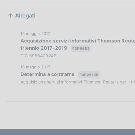
c
S
o
Allegati
o
e
k
i
z
D
16 maggio 2017
e
Acquisizione servizi informativi Thomson Reute
a
:
i
triennio 2017-2019
t
PDF 94 KB
a
CIG 695640924F
o
P
D
16 maggio 2017
n
u
Determina a contrarre
a
PDF 261 KB
b
e
t
Acquisizione servizi informativi Thomson Reuters per il
b
a
l
d
P
i
u
i
c
b
a
a
b
z
l
i
p
i
o