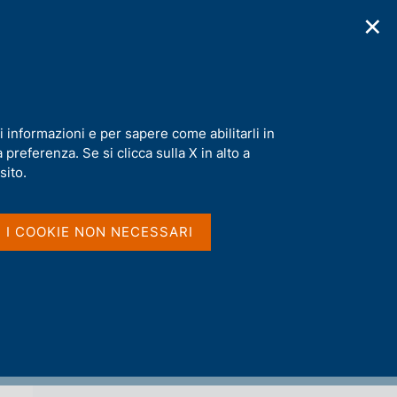
✕
cazioni
Statistiche
Media
|
IT
C
e
r
c
a
i informazioni e per sapere come abilitarli in
n
preferenza. Se si clicca sulla X in alto a
e
l
sito.
Condividi
s
i
)
t
I I COOKIE NON NECESSARI
o
S
t
a
m
p
a
l
a
p