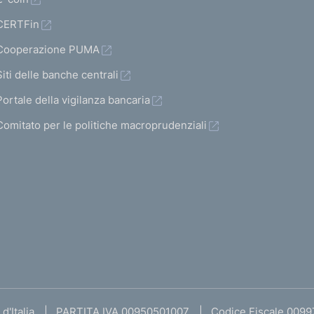
CERTFin
Cooperazione PUMA
Siti delle banche centrali
Portale della vigilanza bancaria
Comitato per le politiche macroprudenziali
d'Italia
PARTITA IVA 00950501007
Codice Fiscale 009