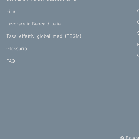
N
t
p
K
Filiali
a
o
U
g
Lavorare in Banca d'Italia
T
e
I
Tassi effettivi globali medi (TEGM)
)
L
Glossario
I
FAQ
© Banca 