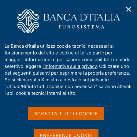
✕
H
A
o
C
p
m
e
r
e
r
i
p
c
Home
/
Chi siamo
/
m
a
a
Bandi di gara, contratti e fatturazione elettronica
/
e
g
n
Procedure non telematiche
/
I
La Banca d'Italia utilizza cookie tecnici necessari al
n
e
e
Servizi di manutenzione ordinaria dei prodotti software InSync
n
funzionamento del sito e cookie di terze parti: per
u
l
MVS e InSync DB2
d
f
maggiori informazioni e per sapere come abilitarli in modo
i
s
o
selettivo leggere
l'informativa sulla privacy
. Utilizzare uno
n
i
Servizi di manutenzione
r
dei seguenti pulsanti per esprimere la propria preferenza.
a
t
m
Se si clicca sulla X in alto a destra o sul pulsante
v
ordinaria dei prodotti
o
i
a
“Chiudi/Rifiuta tutti i cookie non necessari” saranno attivati
software InSync MVS e
g
t
i soli cookie tecnici interni al sito.
a
i
InSync DB2
z
v
i
a
o
ACCETTA TUTTI I COOKIE
n
s
C020/17
e
u
i
PREFERENZE COOKIE