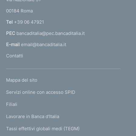
n
o
r
00184 Roma
r
t
n
Tel
+39 06 47921
o
a
PEC
bancaditalia@pec.bancaditalia.it
a
l
E-mail
email@bancaditalia.it
l
Contatti
'
h
o
L
Mappa del sito
m
I
e
Servizi online con accesso SPID
N
p
K
Filiali
a
U
g
Lavorare in Banca d'Italia
T
e
I
Tassi effettivi globali medi (TEGM)
)
L