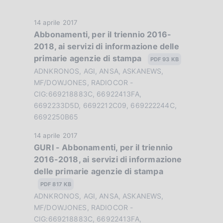
e
z
D
14 aprile 2017
Abbonamenti, per il triennio 2016-
i
a
2018, ai servizi di informazione delle
t
o
primarie agenzie di stampa
a
PDF 93 KB
n
P
ADNKRONOS, AGI, ANSA, ASKANEWS,
u
MF/DOWJONES, RADIOCOR -
e
b
CIG:669218883C, 66922413FA,
6692233D5D, 6692212C09, 669222244C,
d
b
6692250B65
l
i
i
D
14 aprile 2017
a
c
GURI - Abbonamenti, per il triennio
a
a
2016-2018, ai servizi di informazione
t
p
z
delle primarie agenzie di stampa
a
p
i
P
PDF 817 KB
o
u
r
ADNKRONOS, AGI, ANSA, ASKANEWS,
n
b
MF/DOWJONES, RADIOCOR -
o
e
b
CIG:669218883C, 66922413FA,