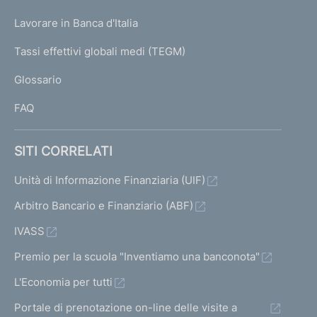
U
g
Lavorare in Banca d'Italia
T
e
I
Tassi effettivi globali medi (TEGM)
)
L
Glossario
I
FAQ
SITI CORRELATI
Unità di Informazione Finanziaria (UIF)
Arbitro Bancario e Finanziario (ABF)
IVASS
Premio per la scuola "Inventiamo una banconota"
L'Economia per tutti
Portale di prenotazione on-line delle visite a