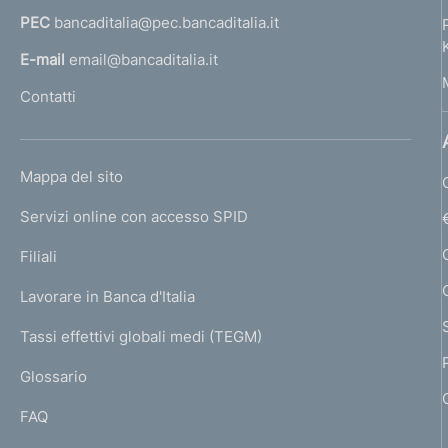
a
e
i
c
:
b
n
z
PEC
bancaditalia@pec.bancaditalia.it
i
:
a
f
o
a
l
e
i
c
:
l
n
z
E-mail
email@bancaditalia.it
i
:
o
o
a
e
l
i
c
:
n
Contatti
z
:
'
o
n
a
e
i
:
n
h
z
:
o
d
e
o
i
:
n
L
Mappa del sito
:
o
m
i
e
I
:
n
e
Servizi online con accesso SPID
:
N
m
e
p
:
K
:
Filiali
a
e
:
U
g
Lavorare in Banca d'Italia
T
n
e
I
Tassi effettivi globali medi (TEGM)
)
t
L
Glossario
I
o
FAQ