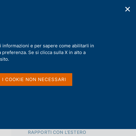
✕
cazioni
Statistiche
Media
|
IT
C
e
r
c
a
i informazioni e per sapere come abilitarli in
n
tero
preferenza. Se si clicca sulla X in alto a
e
Condividi
l
sito.
s
i
S
t
I I COOKIE NON NECESSARI
t
o
a
m
p
a
l
a
p
Vai al livello superiore 
a
RAPPORTI CON L'ESTERO