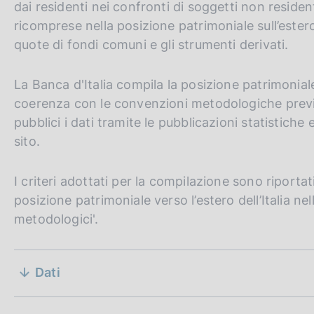
dai residenti nei confronti di soggetti non residen
c
o
ricomprese nella posizione patrimoniale sull’este
o
quote di fondi comuni e gli strumenti derivati.
k
i
La Banca d'Italia compila la posizione patrimoniale 
e
:
coerenza con le convenzioni metodologiche previ
pubblici i dati tramite le pubblicazioni statistiche
sito.
I criteri adottati per la compilazione sono riporta
posizione patrimoniale verso l’estero dell’Italia ne
metodologici'.
02 aprile 2020
S
Dati
D
30 settembre 2024
e
a
D
19 novembre 2019
t