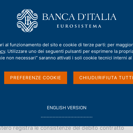
iamo
Compiti
Servizi al cittadino
Pubbli
e sull'estero e debito estero
ari al funzionamento del sito e cookie di terze parti: per maggior
 sull'estero e debito es
acy
. Utilizzare uno dei seguenti pulsanti per esprimere la propria 
ie non necessari” saranno attivati i soli cookie tecnici interni al 
PREFERENZE COOKIE
CHIUDI/RIFIUTA TUTT
G
ENGLISH VERSION
O
 consistenze di attività e passività finanziarie
T
O
estero registra le consistenze del debito contratto