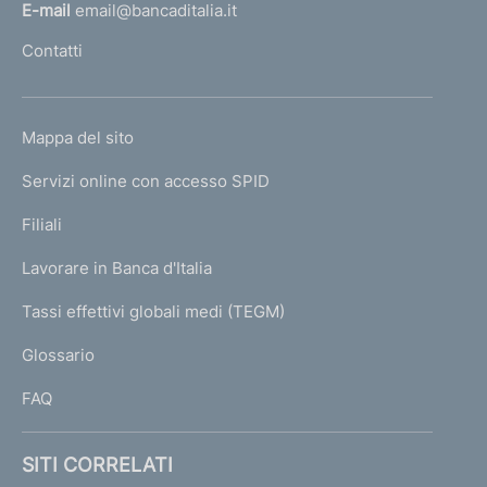
l
E-mail
email@bancaditalia.it
l
Contatti
'
h
o
L
Mappa del sito
m
I
e
Servizi online con accesso SPID
N
p
K
Filiali
a
U
g
Lavorare in Banca d'Italia
T
e
I
Tassi effettivi globali medi (TEGM)
)
L
Glossario
I
FAQ
SITI CORRELATI