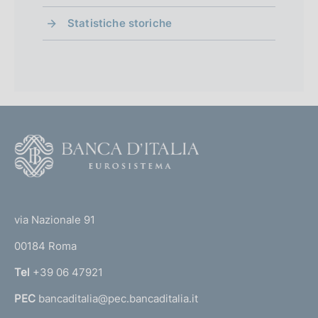
Statistiche storiche
F
o
o
(
t
t
e
via Nazionale 91
o
r
00184 Roma
r
n
Tel
+39 06 47921
a
PEC
bancaditalia@pec.bancaditalia.it
a