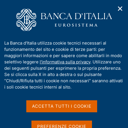
✕
H
A
o
C
p
m
e
r
e
r
i
p
c
Home
/
Statistiche
/
Rapporti con l'estero
m
a
a
e
g
n
Rapporti con l'estero
I
La Banca d'Italia utilizza cookie tecnici necessari al
n
e
e
n
funzionamento del sito e cookie di terze parti: per
u
l
d
f
maggiori informazioni e per sapere come abilitarli in modo
i
s
o
selettivo leggere
l'informativa sulla privacy
. Utilizzare uno
n
i
r
dei seguenti pulsanti per esprimere la propria preferenza.
a
Condividi
t
S
m
Se si clicca sulla X in alto a destra o sul pulsante
v
o
t
i
a
“Chiudi/Rifiuta tutti i cookie non necessari” saranno attivati
a
g
t
i soli cookie tecnici interni al sito.
m
a
i
p
z
v
a
i
In questa sezione sono diffusi i dati, le analisi e gli
a
o
ACCETTA TUTTI I COOKIE
l
n
approfondimenti metodologici relativi alla bilancia
s
a
e
p
u
dei pagamenti e alla posizione patrimoniale
a
i
sull'estero dell'Italia, nonché ulteriori statistiche sui
PREFERENZE COOKIE