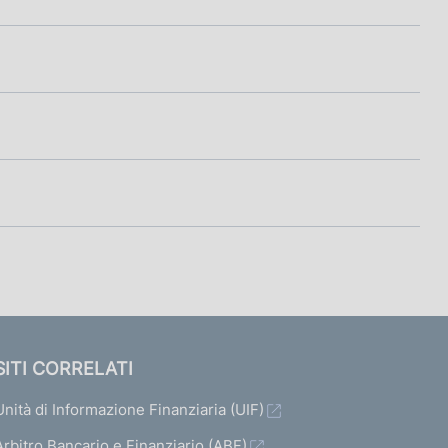
SITI CORRELATI
Unità di Informazione Finanziaria (UIF)
Arbitro Bancario e Finanziario (ABF)