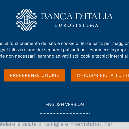
iamo
Compiti
Servizi al cittadino
Pubbli
aordinaria sulle Famiglie italiane (ISF)
ari al funzionamento del sito e cookie di terze parti: per maggior
 sulle Famiglie italian
acy
. Utilizzare uno dei seguenti pulsanti per esprimere la propria 
ie non necessari” saranno attivati i soli cookie tecnici interni al 
PREFERENZE COOKIE
CHIUDI/RIFIUTA TUTT
G
ENGLISH VERSION
O
19, la Banca d'Italia ha sospeso le attività di
T
O
telare la salute di famiglie e intervistatori. Per