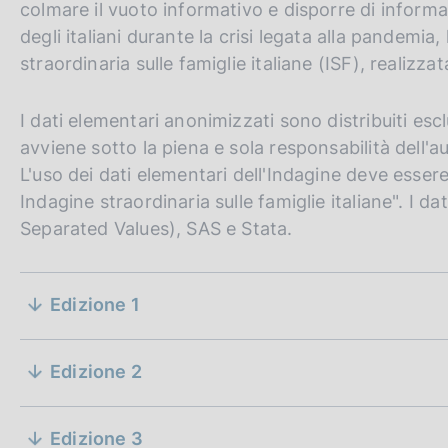
colmare il vuoto informativo e disporre di inform
c
o
degli italiani durante la crisi legata alla pandemia
o
straordinaria sulle famiglie italiane (ISF), realizz
k
i
I dati elementari anonimizzati sono distribuiti escl
e
:
avviene sotto la piena e sola responsabilità dell'
L'uso dei dati elementari dell'Indagine deve essere
Indagine straordinaria sulle famiglie italiane". I 
Separated Values), SAS e Stata.
S
Edizione 1
e
D
07 dicembre 2020
z
a
Edizione 2
D
07 dicembre 2020
t
i
a
D
19 ottobre 2021
a
D
07 dicembre 2020
t
a
P
Edizione 3
a
D
19 ottobre 2021