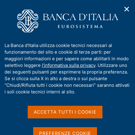
✕
H
A
o
C
p
m
e
r
e
r
i
p
c
Home
/
Statistiche
/
Indagini su famiglie e imprese
/
m
a
a
Bilanci delle famiglie italiane
/
Documenti storici
/
e
g
n
Questionari storici
/
Ricerca
I
La Banca d'Italia utilizza cookie tecnici necessari al
n
e
e
n
funzionamento del sito e cookie di terze parti: per
u
l
Risultati della ricerca
d
f
maggiori informazioni e per sapere come abilitarli in modo
i
s
o
selettivo leggere
l'informativa sulla privacy
. Utilizzare uno
n
i
r
dei seguenti pulsanti per esprimere la propria preferenza.
a
t
m
Se si clicca sulla X in alto a destra o sul pulsante
v
o
i
a
“Chiudi/Rifiuta tutti i cookie non necessari” saranno attivati
g
t
i soli cookie tecnici interni al sito.
a
i
z
v
i
Trova elementi
a
o
ACCETTA TUTTI I COOKIE
n
s
e
u
i
All'interno di
PREFERENZE COOKIE