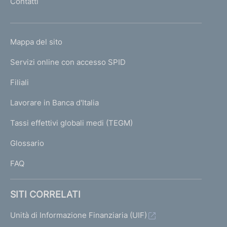
Contatti
'
h
o
L
Mappa del sito
m
I
e
Servizi online con accesso SPID
N
p
K
Filiali
a
U
g
Lavorare in Banca d'Italia
T
e
I
Tassi effettivi globali medi (TEGM)
)
L
Glossario
I
FAQ
SITI CORRELATI
Unità di Informazione Finanziaria (UIF)