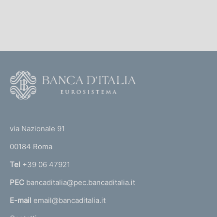
b
b
l
i
c
a
F
z
i
o
o
o
n
(
t
e
t
e
via Nazionale 91
:
o
r
00184 Roma
r
n
Tel
+39 06 47921
a
PEC
bancaditalia@pec.bancaditalia.it
a
l
E-mail
email@bancaditalia.it
l