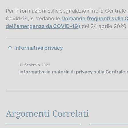
Per informazioni sulle segnalazioni nella Centrale 
Covid-19, si vedano le
Domande frequenti sulla Ce
dell'emergenza da COVID-19)
del 24 aprile 2020.
S
Informativa privacy
e
z
D
15 febbraio 2022
Informativa in materia di privacy sulla Centrale 
a
i
t
a
o
P
n
u
b
e
Argomenti Correlati
b
l
d
i