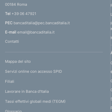
r
m
00184 Roma
r
n
e
Tel
+39 06 47921
a
n
PEC
bancaditalia@pec.bancaditalia.it
a
l
t
E-mail
email@bancaditalia.it
l
Contatti
o
'
h
o
L
Mappa del sito
m
I
e
Servizi online con accesso SPID
N
p
K
Filiali
a
U
g
Lavorare in Banca d'Italia
T
e
I
Tassi effettivi globali medi (TEGM)
)
L
Glossario