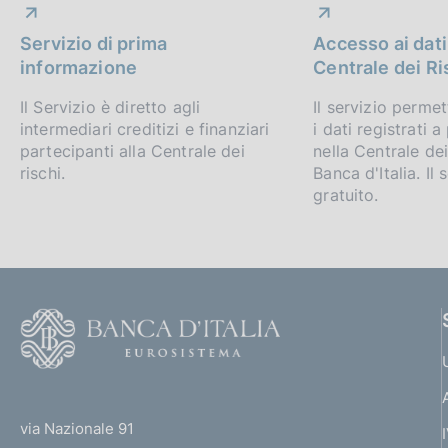
i
c
Servizio di prima
Accesso ai dati
a
a
informazione
Centrale dei Ri
z
i
p
Il Servizio è diretto agli
Il servizio perme
o
intermediari creditizi e finanziari
i dati registrati 
p
n
partecipanti alla Centrale dei
nella Centrale dei
e
rischi.
Banca d'Italia. Il 
r
:
gratuito.
:
o
f
o
F
n
o
o
d
(
t
t
i
e
via Nazionale 91
o