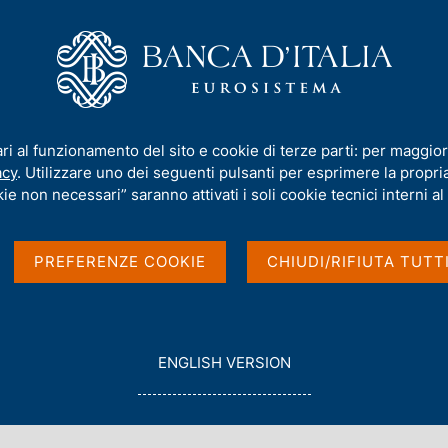
iamo
Compiti
Servizi al cittadino
Pubbli
ari al funzionamento del sito e cookie di terze parti: per maggior
acy
. Utilizzare uno dei seguenti pulsanti per esprimere la propria 
ie non necessari” saranno attivati i soli cookie tecnici interni al 
PREFERENZE COOKIE
CHIUDI/RIFIUTA TUTT
G
ENGLISH VERSION
O
T
O