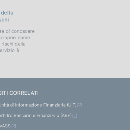
 della
schi
tte di conoscere
a proprio nome
 rischi della
servizio è
SITI CORRELATI
Unità di Informazione Finanziaria (UIF)
Arbitro Bancario e Finanziario (ABF)
IVASS