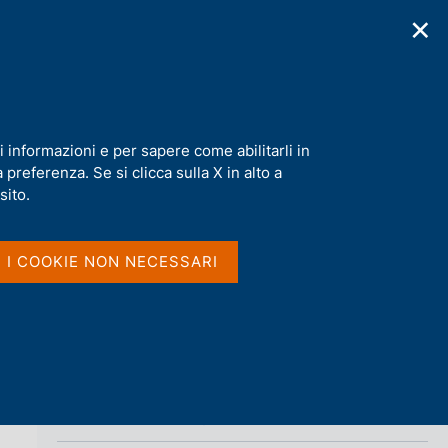
✕
cazioni
Statistiche
Media
|
IT
C
e
r
c
a
i informazioni e per sapere come abilitarli in
n
preferenza. Se si clicca sulla X in alto a
e
Condividi
l
sito.
s
i
S
t
I I COOKIE NON NECESSARI
t
o
a
m
p
a
l
a
p
Vai al livello superiore 
STATISTICHE
a