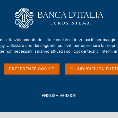
iamo
Compiti
Servizi al cittadino
Pubbli
icerca
ari al funzionamento del sito e cookie di terze parti: per maggior
acy
. Utilizzare uno dei seguenti pulsanti per esprimere la propria 
ie non necessari” saranno attivati i soli cookie tecnici interni al 
PREFERENZE COOKIE
CHIUDI/RIFIUTA TUTT
G
ENGLISH VERSION
O
con data
T
2016
O