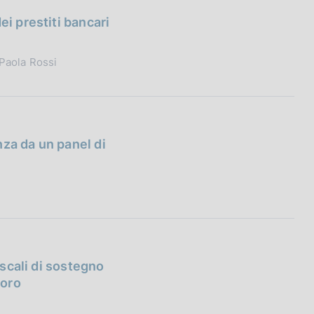
ei prestiti bancari
 Paola Rossi
za da un panel di
iscali di sostegno
voro