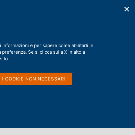
✕
cazioni
Statistiche
Media
|
IT
C
e
r
c
a
i informazioni e per sapere come abilitarli in
n
preferenza. Se si clicca sulla X in alto a
e
l
sito.
s
i
t
I I COOKIE NON NECESSARI
o
Dove si trovano le parole
nel titolo e nel sommario