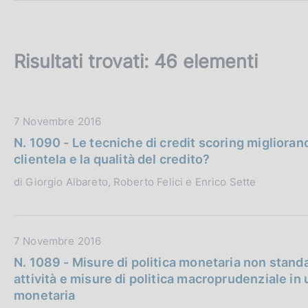
c
o
o
k
Risultati trovati:
46 elementi
i
e
:
D
7 Novembre 2016
a
N. 1090 - Le tecniche di credit scoring migliorano
t
clientela e la qualità del credito?
a
di Giorgio Albareto, Roberto Felici e Enrico Sette
P
u
b
b
D
7 Novembre 2016
l
a
N. 1089 - Misure di politica monetaria non standa
i
t
attività e misure di politica macroprudenziale in
c
a
monetaria
a
P