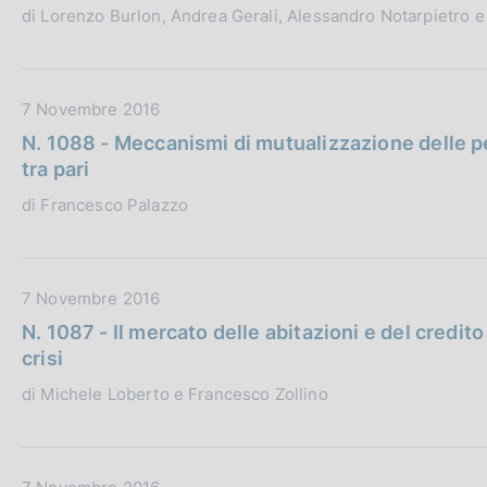
di Lorenzo Burlon, Andrea Gerali, Alessandro Notarpietro e
z
u
i
b
o
b
n
l
D
7 Novembre 2016
e
i
a
N. 1088 - Meccanismi di mutualizzazione delle pe
:
c
t
tra pari
a
a
di Francesco Palazzo
z
P
i
u
o
b
n
b
D
7 Novembre 2016
e
l
a
N. 1087 - Il mercato delle abitazioni e del credito 
:
i
t
crisi
c
a
di Michele Loberto e Francesco Zollino
a
P
z
u
i
b
o
b
D