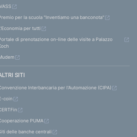
h
h
h
h
IVASS
e
e
e
e
Premio per la scuola "Inventiamo una banconota"
r
r
r
L'Economia per tutti
m
m
m
m
Portale di prenotazione on-line delle visite a Palazzo
a
a
a
a
Koch
t
t
t
Mudem
a
a
a
a
3
4
5
s
ALTRI SITI
u
Convenzione Interbancaria per l'Automazione (CIPA)
c
€-coin
c
CERTFin
e
Cooperazione PUMA
s
Siti delle banche centrali
s