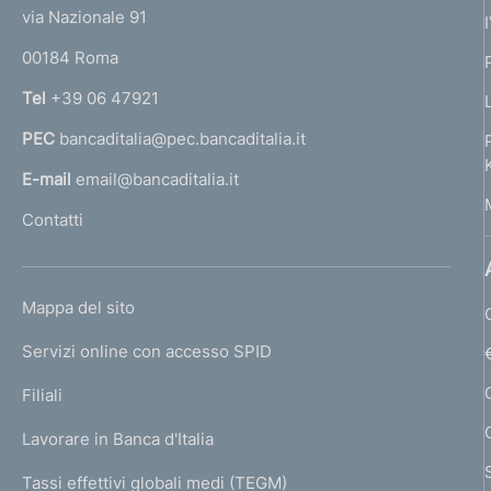
t
d
e
via Nazionale 91
i
h
i
o
r
i
s
e
00184 Roma
s
r
a
r
r
n
p
a
Tel
+39 06 47921
a
b
m
b
a
PEC
bancaditalia@pec.bancaditalia.it
a
i
a
i
l
g
E-mail
email@bancaditalia.it
l
t
t
l
l
Contatti
i
i
a
'
i
h
t
2
n
t
o
a
a
L
Mappa del sito
a
m
t
I
t
e
Servizi online con accesso SPID
z
N
o
p
o
K
Filiali
i
a
)
)
U
g
V
Lavorare in Banca d'Italia
o
V
T
e
a
I
a
Tassi effettivi globali medi (TEGM)
)