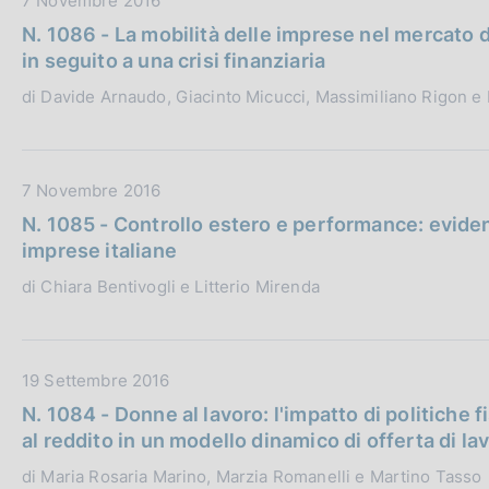
7 Novembre 2016
n
l
a
N. 1086 - La mobilità delle imprese nel mercato d
e
i
t
in seguito a una crisi finanziaria
:
c
a
di Davide Arnaudo, Giacinto Micucci, Massimiliano Rigon e
a
P
z
u
i
b
o
b
D
7 Novembre 2016
n
l
a
N. 1085 - Controllo estero e performance: eviden
e
i
t
imprese italiane
:
c
a
di Chiara Bentivogli e Litterio Mirenda
a
P
z
u
i
b
o
b
D
19 Settembre 2016
n
l
a
N. 1084 - Donne al lavoro: l'impatto di politiche f
e
i
t
al reddito in un modello dinamico di offerta di la
:
c
a
di Maria Rosaria Marino, Marzia Romanelli e Martino Tasso
a
P