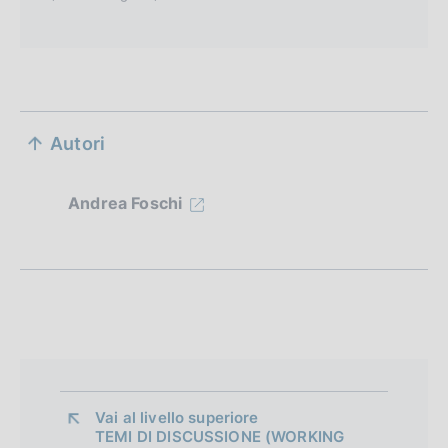
S
Autori
e
z
Andrea Foschi
i
o
n
e
d
i
Vai al livello superiore 
TEMI DI DISCUSSIONE (WORKING