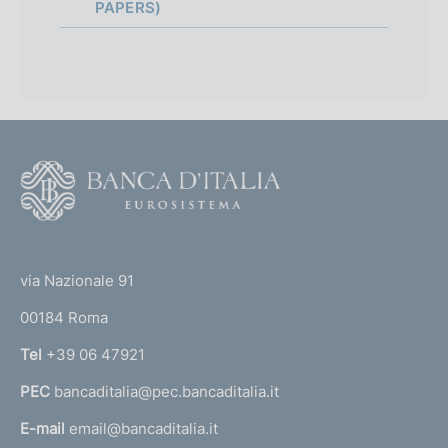
a
PAPERS)
p
p
r
o
F
f
o
o
o
(
t
n
t
e
via Nazionale 91
d
o
r
00184 Roma
i
r
n
Tel
+39 06 47921
m
a
e
PEC
bancaditalia@pec.bancaditalia.it
a
l
n
E-mail
email@bancaditalia.it