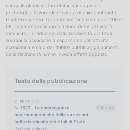
nei quali gli investitori ribilanciano i propri
i
o
portafogli a favore di attività a rischio contenuto
s
(flight‑to‑safety). Dopo la crisi finanziaria del 2007-
h
08, l'ammontare in circolazione di tali attività è
v
diminuito. Le riduzioni della rischiosità dei titoli
e
sovrani si associano a espansione dell'attività
r
economica e calo del debito pubblico; gli aumenti
s
della rischiosità hanno invece effetti opposti.
i
o
n
Testo della pubblicazione
21 aprile 2026
N. 1527 - Le conseguenze
PDF 4 MB
macroeconomiche delle variazioni
nella rischiosità dei titoli di Stato
(testo in inglese)