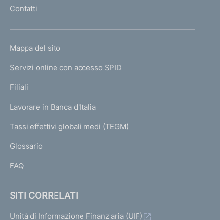
l
t
Contatti
'
o
h
o
L
Mappa del sito
m
I
e
Servizi online con accesso SPID
N
p
K
Filiali
a
U
g
Lavorare in Banca d'Italia
T
e
I
Tassi effettivi globali medi (TEGM)
)
L
Glossario
I
FAQ
SITI CORRELATI
Unità di Informazione Finanziaria (UIF)