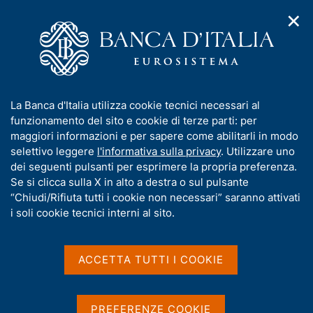
✕
H
A
o
C
p
m
e
r
e
r
i
p
c
Home
/
Pubblicazioni
/
m
a
a
Temi di discussione (Working Papers)
/
e
g
n
N. 1527 - Le conseguenze macroeconomiche delle variazioni
I
La Banca d'Italia utilizza cookie tecnici necessari al
n
e
e
nella rischiosità dei titoli di Stato
n
funzionamento del sito e cookie di terze parti: per
u
l
d
f
maggiori informazioni e per sapere come abilitarli in modo
i
s
o
selettivo leggere
l'informativa sulla privacy
. Utilizzare uno
n
i
TEMI DI DISCUSSIONE (WORKING PAPERS)
r
dei seguenti pulsanti per esprimere la propria preferenza.
a
t
N. 1527 - Le conseguenze
m
Se si clicca sulla X in alto a destra o sul pulsante
v
o
i
a
“Chiudi/Rifiuta tutti i cookie non necessari” saranno attivati
macroeconomiche delle
g
t
i soli cookie tecnici interni al sito.
a
variazioni nella rischiosità
i
z
v
i
dei titoli di Stato
a
o
ACCETTA TUTTI I COOKIE
n
s
e
di Andrea Foschi
u
i
PREFERENZE COOKIE
Aprile 2026