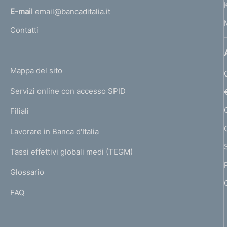
f
l
E-mail
email@bancaditalia.it
o
l
Contatti
'
n
h
d
o
L
Mappa del sito
m
i
I
e
Servizi online con accesso SPID
N
m
p
K
Filiali
a
e
U
g
Lavorare in Banca d'Italia
T
n
e
I
Tassi effettivi globali medi (TEGM)
)
t
L
Glossario
I
o
FAQ