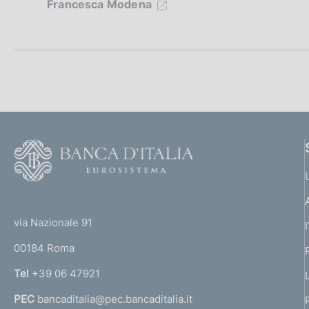
i
Francesca Modena
o
n
e
d
i
F
o
a
o
(
p
t
t
e
via Nazionale 91
p
o
r
00184 Roma
r
r
n
Tel
+39 06 47921
o
a
PEC
bancaditalia@pec.bancaditalia.it
a