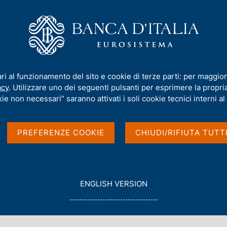
iamo
Compiti
Servizi al cittadino
Pubbli
. 1399 - L'esempio delle colleghe e l'utilizzo dei congedi parentali
ari al funzionamento del sito e cookie di terze parti: per maggior
acy
. Utilizzare uno dei seguenti pulsanti per esprimere la propria 
ie non necessari” saranno attivati i soli cookie tecnici interni al 
lle colleghe e
PREFERENZE COOKIE
CHIUDI/RIFIUTA TUTT
parentali
i
G
ENGLISH VERSION
O
T
O