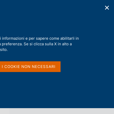
✕
cazioni
Statistiche
Media
|
IT
C
e
r
c
a
i informazioni e per sapere come abilitarli in
n
preferenza. Se si clicca sulla X in alto a
e
l
sito.
Vai al livello superiore 
s
TEMI DI DISCUSSIONE (WORKING
i
PAPERS)
t
I I COOKIE NON NECESSARI
o