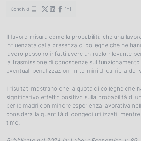
c
Condividi
o
S
o
t
a
k
m
i
G
C
Il lavoro misura come la probabilità che una lavor
p
e
a
o
e
:
influenzata dalla presenza di colleghe che ne hann
l
t
r
lavoro possono infatti avere un ruolo rilevante per
a
o
c
p
la trasmissione di conoscenze sul funzionamento d
a
t
a
eventuali penalizzazioni in termini di carriera deri
g
h
n
i
n
e
e
I risultati mostrano che la quota di colleghe che
a
e
l
significativo effetto positivo sulla probabilità di u
n
s
per le madri con minore esperienza lavorativa nell
g
i
considera la quantità di congedi utilizzati, mentre 
l
t
time.
i
o
s
Pubblicato nel 2024 in: Labour Economics, v. 89, 