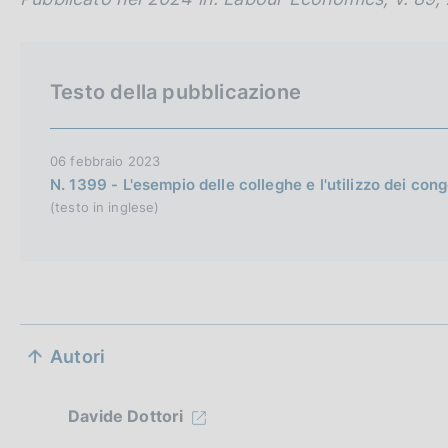
h
v
e
Testo della pubblicazione
r
s
i
06 febbraio 2023
o
N. 1399 - L'esempio delle colleghe e l'utilizzo dei cong
n
(testo in inglese)
S
Autori
e
z
Davide Dottori