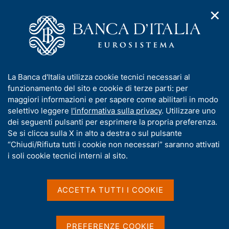
✕
H
A
o
C
p
m
e
r
e
r
i
p
c
Home
/
Pubblicazioni
/
m
a
a
Temi di discussione (Working Papers)
/
e
g
n
N. 1329 - L'Internet banking può influire sulla partecipazione
I
La Banca d'Italia utilizza cookie tecnici necessari al
n
e
e
delle famiglie nei mercati finanziari
n
funzionamento del sito e cookie di terze parti: per
u
l
d
f
maggiori informazioni e per sapere come abilitarli in modo
i
s
o
selettivo leggere
l'informativa sulla privacy
. Utilizzare uno
n
i
TEMI DI DISCUSSIONE (WORKING PAPERS)
r
dei seguenti pulsanti per esprimere la propria preferenza.
a
t
N. 1329 - L'Internet
m
Se si clicca sulla X in alto a destra o sul pulsante
v
o
i
a
“Chiudi/Rifiuta tutti i cookie non necessari” saranno attivati
banking può influire sulla
g
t
i soli cookie tecnici interni al sito.
a
partecipazione delle
i
z
v
i
famiglie nei mercati
a
o
ACCETTA TUTTI I COOKIE
n
s
finanziari
e
u
i
PREFERENZE COOKIE
e sulla loro consapevolezza finanziaria?