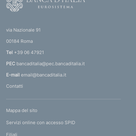
o
o
n
o
(
d
t
t
e
via Nazionale 91
i
o
r
m
00184 Roma
r
n
e
Tel
+39 06 47921
a
n
PEC
bancaditalia@pec.bancaditalia.it
a
l
t
E-mail
email@bancaditalia.it
l
o
Contatti
'
h
o
L
Mappa del sito
m
I
e
Servizi online con accesso SPID
N
p
K
Filiali