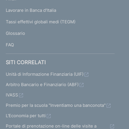
a
U
g
Lavorare in Banca d'Italia
T
e
I
Tassi effettivi globali medi (TEGM)
)
L
Glossario
I
FAQ
SITI CORRELATI
Unità di Informazione Finanziaria (UIF)
Arbitro Bancario e Finanziario (ABF)
IVASS
Premio per la scuola "Inventiamo una banconota"
L'Economia per tutti
Portale di prenotazione on-line delle visite a