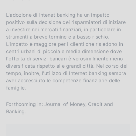
n
s
g
i
L'adozione di Intenet banking ha un impatto
l
t
positivo sulla decisione dei risparmiatori di iniziare
a investire nei mercati finanziari, in particolare in
i
o
strumenti a breve termine e a basso rischio.
s
L'impatto è maggiore per i clienti che risiedono in
h
centri urbani di piccola e media dimensione dove
v
l'offerta di servizi bancari è verosimilmente meno
e
diversificata rispetto alle grandi città. Nel corso del
r
tempo, inoltre, l'utilizzo di Internet banking sembra
s
aver accresciuto le competenze finanziarie delle
i
famiglie.
o
n
Forthcoming in: Journal of Money, Credit and
Banking.