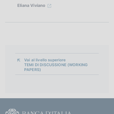
i
Eliana Viviano
o
n
e
d
i
a
Vai al livello superiore 
TEMI DI DISCUSSIONE (WORKING
p
PAPERS)
p
r
o
f
F