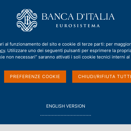
iamo
Compiti
Servizi al cittadino
Pubbli
. 1283 - Le ragioni macroeconomiche per la copertura del rischio legato a
ari al funzionamento del sito e cookie di terze parti: per maggior
acy
. Utilizzare uno dei seguenti pulsanti per esprimere la propria 
ie non necessari” saranno attivati i soli cookie tecnici interni al 
 macroeconomiche per
PREFERENZE COOKIE
CHIUDI/RIFIUTA TUTT
o legato alle
 di reddito
G
ENGLISH VERSION
O
T
O