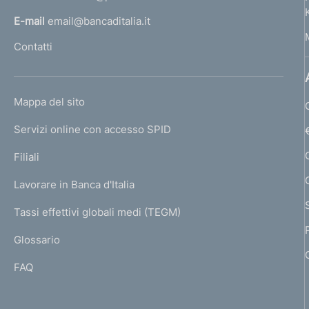
o
l
E-mail
email@bancaditalia.it
f
l
Contatti
'
o
h
n
o
L
Mappa del sito
m
d
I
e
Servizi online con accesso SPID
N
i
p
K
Filiali
a
m
U
g
Lavorare in Banca d'Italia
T
e
e
I
Tassi effettivi globali medi (TEGM)
)
n
L
Glossario
I
t
FAQ
o