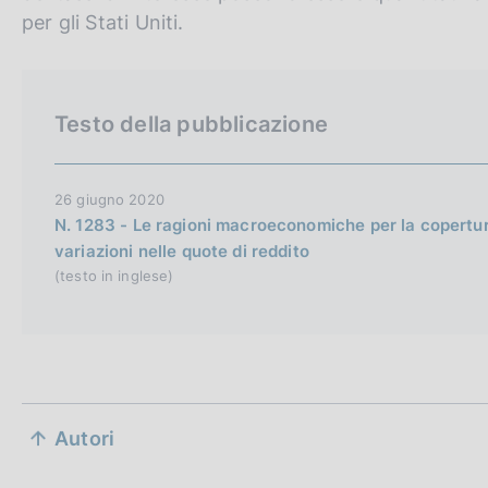
i
o
per gli Stati Uniti.
s
h
v
Testo della pubblicazione
e
r
s
26 giugno 2020
i
N. 1283 - Le ragioni macroeconomiche per la copertura
variazioni nelle quote di reddito
o
(testo in inglese)
n
S
Autori
e