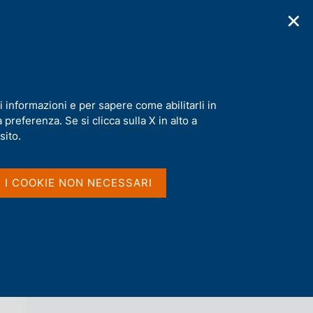
✕
cazioni
Statistiche
Media
|
IT
C
e
r
c
lle variazioni nelle quote di reddito
a
i informazioni e per sapere come abilitarli in
n
preferenza. Se si clicca sulla X in alto a
e
l
sito.
Vai al livello superiore 
s
TEMI DI DISCUSSIONE (WORKING
i
PAPERS)
t
I I COOKIE NON NECESSARI
o