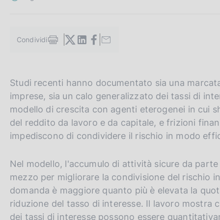
c
o
o
k
Condividi
S
i
t
e
a
:
m
G
C
Studi recenti hanno documentato sia una marcata 
p
a
o
e
imprese, sia un calo generalizzato dei tassi di int
l
t
r
modello di crescita con agenti eterogenei in cui 
a
o
c
p
del reddito da lavoro e da capitale, e frizioni finanz
a
t
a
impediscono di condividere il rischio in modo effi
g
h
n
i
n
e
e
Nel modello, l'accumulo di attività sicure da pa
a
e
l
mezzo per migliorare la condivisione del rischio in 
n
s
domanda è maggiore quanto più è elevata la quota
g
i
riduzione del tasso di interesse. Il lavoro mostra 
l
t
dei tassi di interesse possono essere quantitativa