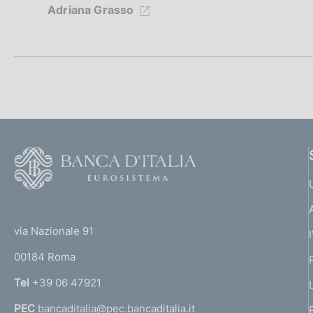
z
Adriana Grasso
i
o
n
e
d
F
o
i
o
a
(
t
t
e
p
via Nazionale 91
o
r
00184 Roma
r
p
n
Tel
+39 06 47921
r
a
PEC
bancaditalia@pec.bancaditalia.it
a