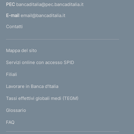
PEC
bancaditalia@pec.bancaditalia.it
a
l
E-mail
email@bancaditalia.it
l
Contatti
'
h
o
L
Mappa del sito
m
I
e
Servizi online con accesso SPID
N
p
K
Filiali
a
U
g
Lavorare in Banca d'Italia
T
e
I
Tassi effettivi globali medi (TEGM)
)
L
Glossario
I
FAQ