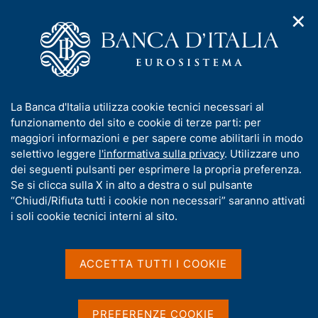
✕
H
A
o
C
p
m
e
r
e
r
i
p
c
Home
/
Pubblicazioni
/
m
a
a
Sondaggio congiunturale sulle imprese industriali e dei servizi
/
e
g
n
Sondaggio congiunturale sulle imprese industriali e dei servizi -
I
La Banca d'Italia utilizza cookie tecnici necessari al
n
e
e
2021
n
funzionamento del sito e cookie di terze parti: per
u
l
d
f
maggiori informazioni e per sapere come abilitarli in modo
i
s
o
selettivo leggere
l'informativa sulla privacy
. Utilizzare uno
n
i
Sondaggio congiunturale
r
dei seguenti pulsanti per esprimere la propria preferenza.
a
t
m
Se si clicca sulla X in alto a destra o sul pulsante
v
sulle imprese industriali e
o
i
a
“Chiudi/Rifiuta tutti i cookie non necessari” saranno attivati
g
dei servizi - 2021
t
i soli cookie tecnici interni al sito.
a
i
z
v
i
a
Statistiche
o
ACCETTA TUTTI I COOKIE
n
s
e
u
i
PREFERENZE COOKIE
Condividi