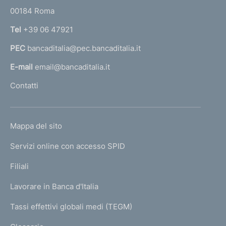
r
00184 Roma
r
n
Tel
+39 06 47921
a
PEC
bancaditalia@pec.bancaditalia.it
a
l
E-mail
email@bancaditalia.it
l
Contatti
'
h
o
L
Mappa del sito
m
I
e
Servizi online con accesso SPID
N
p
K
Filiali
a
U
g
Lavorare in Banca d'Italia
T
e
I
Tassi effettivi globali medi (TEGM)
)
L