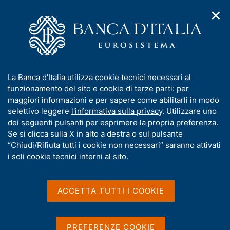
✕
H
A
o
C
p
m
e
r
e
r
i
p
c
Home
/
Pubblicazioni
/
m
a
a
Sondaggio congiunturale sul mercato delle abitazioni in Italia
/
e
g
n
Sondaggio congiunturale sul mercato delle abitazioni in Italia -
I
La Banca d'Italia utilizza cookie tecnici necessari al
n
e
e
4° trimestre 2018
n
funzionamento del sito e cookie di terze parti: per
u
l
d
f
maggiori informazioni e per sapere come abilitarli in modo
i
s
o
selettivo leggere
l'informativa sulla privacy
. Utilizzare uno
n
i
Sondaggio congiunturale
r
dei seguenti pulsanti per esprimere la propria preferenza.
a
t
m
Se si clicca sulla X in alto a destra o sul pulsante
v
sul mercato delle abitazioni
o
i
a
“Chiudi/Rifiuta tutti i cookie non necessari” saranno attivati
g
in Italia - 4° trimestre 2018
t
i soli cookie tecnici interni al sito.
a
i
z
v
i
a
Statistiche
o
ACCETTA TUTTI I COOKIE
n
s
e
u
i
PREFERENZE COOKIE
Condividi