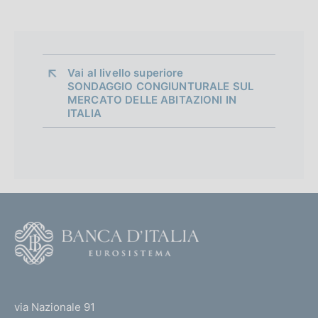
Vai al livello superiore 
SONDAGGIO CONGIUNTURALE SUL
MERCATO DELLE ABITAZIONI IN
ITALIA
F
o
o
(
t
t
e
via Nazionale 91
o