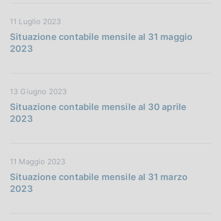
n
u
c
e
D
11 Luglio 2023
b
a
:
a
b
z
Situazione contabile mensile al 31 maggio
t
l
i
2023
a
i
o
P
c
n
u
a
e
D
13 Giugno 2023
b
z
:
a
b
i
Situazione contabile mensile al 30 aprile
t
l
o
2023
a
i
n
P
c
e
u
a
:
D
11 Maggio 2023
b
z
a
b
i
Situazione contabile mensile al 31 marzo
t
l
o
2023
a
i
n
P
c
e
u