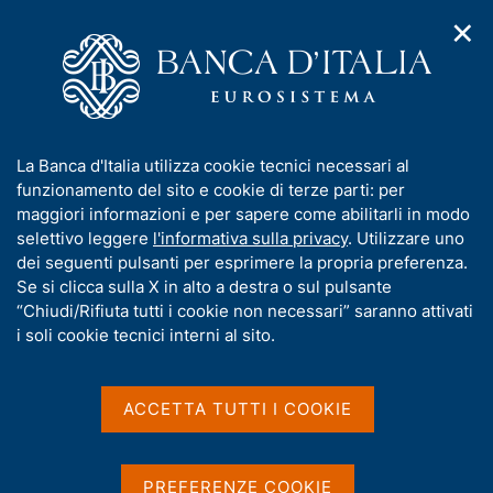
✕
H
A
o
C
p
m
e
r
e
r
i
p
c
Home
/
Pubblicazioni
/
m
a
a
Situazioni contabili mensili della Banca d'Italia
/
Ricerca
e
g
n
I
La Banca d'Italia utilizza cookie tecnici necessari al
n
e
e
Risultati della ricerca
n
funzionamento del sito e cookie di terze parti: per
u
l
d
f
maggiori informazioni e per sapere come abilitarli in modo
i
s
o
selettivo leggere
l'informativa sulla privacy
. Utilizzare uno
n
i
r
dei seguenti pulsanti per esprimere la propria preferenza.
a
t
m
Se si clicca sulla X in alto a destra o sul pulsante
v
o
i
a
“Chiudi/Rifiuta tutti i cookie non necessari” saranno attivati
g
t
i soli cookie tecnici interni al sito.
Trova elementi
a
i
z
v
i
a
o
ACCETTA TUTTI I COOKIE
All'interno di
n
s
Situazioni contabili mensili della Banca d'Italia
e
u
con data
i
PREFERENZE COOKIE
2023