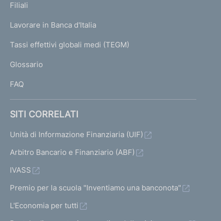
a
K
Filiali
t
a
c
t
U
z
g
o
Lavorare in Banca d'Italia
c
o
T
e
i
)
e
)
I
Tassi effettivi globali medi (TEGM)
)
V
L
o
s
V
Glossario
I
a
s
a
n
FAQ
i
i
i
e
a
v
a
SITI CORRELATI
d
l
a
l
l
Unità di Informazione Finanziaria (UIF)
e
l
a
a
Arbitro Bancario e Finanziario (ABF)
i
s
s
IVASS
r
c
c
Premio per la scuola "Inventiamo una banconota"
i
h
h
L'Economia per tutti
e
s
e