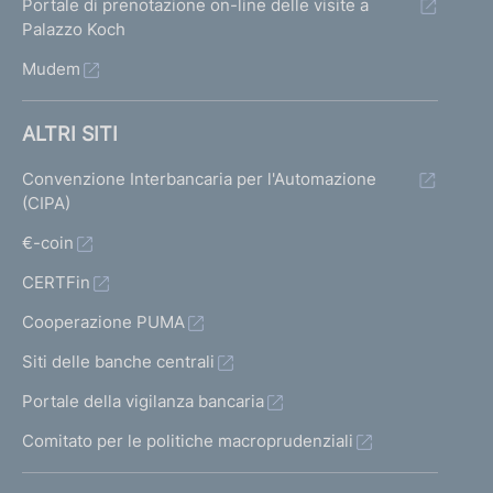
Portale di prenotazione on-line delle visite a
r
r
u
Palazzo Koch
m
m
Mudem
l
a
a
t
t
t
ALTRI SITI
a
a
a
Convenzione Interbancaria per l'Automazione
1
p
(CIPA)
t
r
€-coin
i
e
CERTFin
c
Cooperazione PUMA
e
Siti delle banche centrali
d
Portale della vigilanza bancaria
e
Comitato per le politiche macroprudenziali
n
t