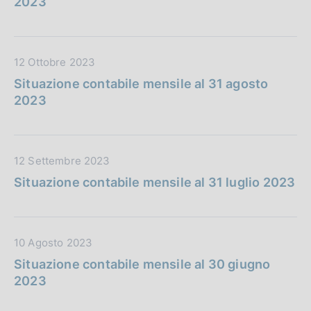
2023
a
i
P
c
u
a
D
12 Ottobre 2023
b
z
a
b
i
Situazione contabile mensile al 31 agosto
t
l
o
2023
a
i
n
P
c
e
u
a
:
D
12 Settembre 2023
b
z
a
b
i
Situazione contabile mensile al 31 luglio 2023
t
l
o
a
i
n
P
c
e
D
10 Agosto 2023
u
a
:
a
b
z
Situazione contabile mensile al 30 giugno
t
b
i
2023
a
l
o
P
i