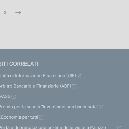
V
2
V
a
a
i
i
a
a
l
l
l
l
SITI CORRELATI
a
a
Unità di Informazione Finanziaria (UIF)
s
s
c
Arbitro Bancario e Finanziario (ABF)
c
h
h
IVASS
e
e
Premio per la scuola "Inventiamo una banconota"
r
r
L'Economia per tutti
m
m
Portale di prenotazione on-line delle visite a Palazzo