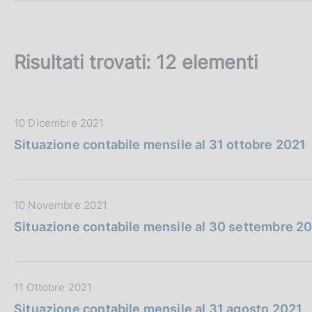
c
o
o
k
Risultati trovati:
12 elementi
i
e
:
D
10 Dicembre 2021
a
Situazione contabile mensile al 31 ottobre 2021
t
a
P
D
10 Novembre 2021
u
a
b
Situazione contabile mensile al 30 settembre 2
t
b
a
l
P
i
D
11 Ottobre 2021
u
c
a
b
a
Situazione contabile mensile al 31 agosto 2021