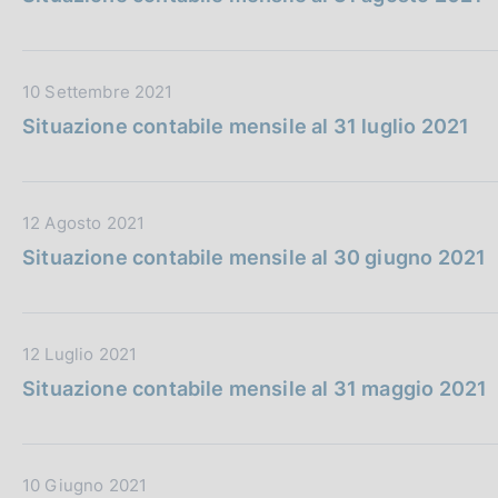
t
b
z
a
l
i
P
i
o
D
10 Settembre 2021
u
c
n
a
b
a
e
Situazione contabile mensile al 31 luglio 2021
t
b
z
:
a
l
i
P
i
o
D
12 Agosto 2021
u
c
n
a
b
a
e
Situazione contabile mensile al 30 giugno 2021
t
b
z
:
a
l
i
P
i
o
D
12 Luglio 2021
u
c
n
a
b
a
e
Situazione contabile mensile al 31 maggio 2021
t
b
z
:
a
l
i
P
i
o
D
10 Giugno 2021
u
c
n