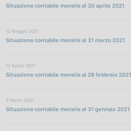
a
b
a
e
Situazione contabile mensile al 30 aprile 2021
t
b
z
:
a
l
i
P
i
o
D
10 Maggio 2021
u
c
n
a
b
a
e
Situazione contabile mensile al 31 marzo 2021
t
b
z
:
a
l
i
P
i
o
D
12 Aprile 2021
u
c
n
a
b
a
e
Situazione contabile mensile al 28 febbraio 202
t
b
z
:
a
l
i
P
i
o
D
9 Marzo 2021
u
c
n
a
b
a
e
Situazione contabile mensile al 31 gennaio 2021
t
b
z
:
a
l
i
P
i
o