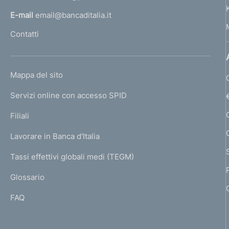
i
i
l
g
E-mail
email@bancaditalia.it
l
l
l
Contatti
i
i
'
i
h
t
n
t
o
a
a
L
Mappa del sito
a
m
t
I
t
e
Servizi online con accesso SPID
z
N
o
p
o
K
Filiali
i
a
)
)
U
g
V
Lavorare in Banca d'Italia
o
V
T
e
a
I
a
Tassi effettivi globali medi (TEGM)
n
)
L
i
i
Glossario
e
I
a
a
FAQ
d
l
l
l
e
l