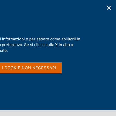
✕
cazioni
Statistiche
Media
|
IT
C
e
r
c
a
i informazioni e per sapere come abilitarli in
n
preferenza. Se si clicca sulla X in alto a
e
l
sito.
s
i
t
I I COOKIE NON NECESSARI
o
Dove si trovano le parole
nel titolo e nel sommario