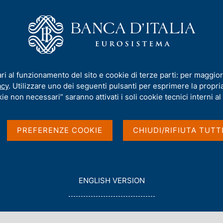
iamo
Compiti
Servizi al cittadino
Pubbli
lia
/
Ricerca
ari al funzionamento del sito e cookie di terze parti: per maggior
acy
. Utilizzare uno dei seguenti pulsanti per esprimere la propria 
ie non necessari” saranno attivati i soli cookie tecnici interni al 
PREFERENZE COOKIE
CHIUDI/RIFIUTA TUTT
G
ENGLISH VERSION
O
con data
T
2021
O