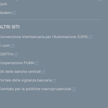
a
a
Koch
t
t
Mudem
a
a
2
s
ALTRI SITI
u
Convenzione Interbancaria per l'Automazione (CIPA)
c
€-coin
c
CERTFin
e
Cooperazione PUMA
s
Siti delle banche centrali
s
Portale della vigilanza bancaria
i
v
Comitato per le politiche macroprudenziali
a