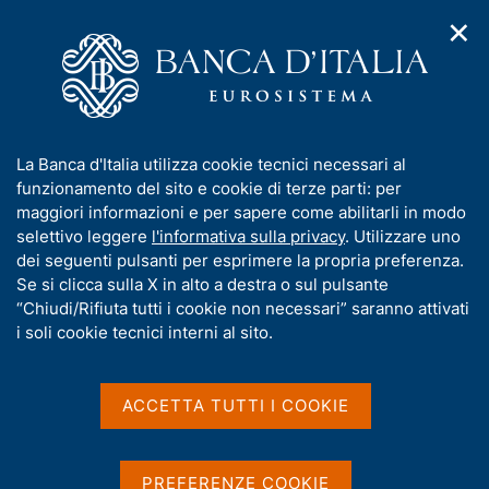
✕
H
A
o
C
p
m
e
r
e
r
i
p
c
Home
/
Pubblicazioni
/
m
a
a
Situazioni contabili mensili della Banca d'Italia
/
Ricerca
e
g
n
I
La Banca d'Italia utilizza cookie tecnici necessari al
n
e
e
Risultati della ricerca
n
funzionamento del sito e cookie di terze parti: per
u
l
d
f
maggiori informazioni e per sapere come abilitarli in modo
i
s
o
selettivo leggere
l'informativa sulla privacy
. Utilizzare uno
n
i
r
dei seguenti pulsanti per esprimere la propria preferenza.
a
t
m
Se si clicca sulla X in alto a destra o sul pulsante
v
o
i
a
“Chiudi/Rifiuta tutti i cookie non necessari” saranno attivati
g
t
i soli cookie tecnici interni al sito.
Trova elementi
a
i
z
v
i
a
o
ACCETTA TUTTI I COOKIE
All'interno di
n
s
Situazioni contabili mensili della Banca d'Italia
e
u
con data
i
PREFERENZE COOKIE
2020