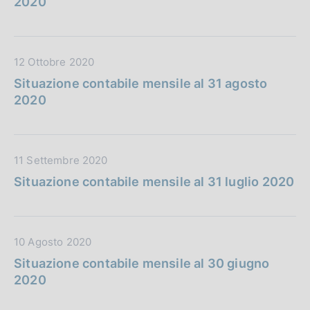
2020
a
i
P
c
u
a
D
12 Ottobre 2020
b
z
a
b
i
Situazione contabile mensile al 31 agosto
t
l
o
2020
a
i
n
P
c
e
u
a
:
D
11 Settembre 2020
b
z
a
b
i
Situazione contabile mensile al 31 luglio 2020
t
l
o
a
i
n
P
c
e
D
10 Agosto 2020
u
a
:
a
b
z
Situazione contabile mensile al 30 giugno
t
b
i
2020
a
l
o
P
i