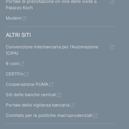
Portale di prenotazione on-line delle visite a
r
r
u
Palazzo Koch
m
m
Mudem
l
a
a
t
t
t
ALTRI SITI
a
a
a
Convenzione Interbancaria per l'Automazione
1
p
(CIPA)
t
r
€-coin
i
e
CERTFin
c
Cooperazione PUMA
e
Siti delle banche centrali
d
Portale della vigilanza bancaria
e
Comitato per le politiche macroprudenziali
n
t