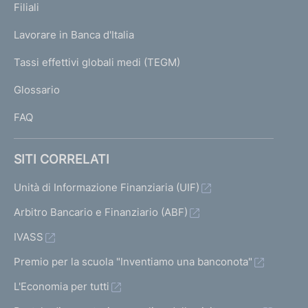
a
K
Filiali
t
a
c
t
U
z
g
o
Lavorare in Banca d'Italia
c
o
T
e
i
)
e
)
I
Tassi effettivi globali medi (TEGM)
)
V
L
o
s
V
Glossario
I
a
s
a
n
FAQ
i
i
i
e
a
v
a
SITI CORRELATI
d
l
a
l
l
Unità di Informazione Finanziaria (UIF)
e
l
a
a
Arbitro Bancario e Finanziario (ABF)
i
s
s
IVASS
r
c
c
Premio per la scuola "Inventiamo una banconota"
i
h
h
L'Economia per tutti
e
s
e