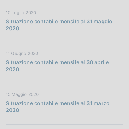
n
u
c
e
D
10 Luglio 2020
b
a
:
a
b
z
Situazione contabile mensile al 31 maggio
t
l
i
2020
a
i
o
P
c
n
u
a
e
D
11 Giugno 2020
b
z
:
a
b
i
Situazione contabile mensile al 30 aprile
t
l
o
2020
a
i
n
P
c
e
u
a
:
D
15 Maggio 2020
b
z
a
b
i
Situazione contabile mensile al 31 marzo
t
l
o
2020
a
i
n
P
c
e
u