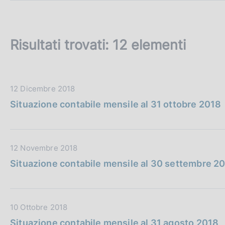
c
o
o
k
Risultati trovati:
12 elementi
i
e
:
D
12 Dicembre 2018
a
Situazione contabile mensile al 31 ottobre 2018
t
a
P
D
12 Novembre 2018
u
a
b
Situazione contabile mensile al 30 settembre 2
t
b
a
l
P
i
D
10 Ottobre 2018
u
c
a
b
a
Situazione contabile mensile al 31 agosto 2018