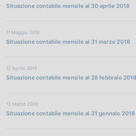
a
b
a
e
Situazione contabile mensile al 30 aprile 2018
t
b
z
:
a
l
i
P
i
o
D
11 Maggio 2018
u
c
n
a
b
a
e
Situazione contabile mensile al 31 marzo 2018
t
b
z
:
a
l
i
P
i
o
D
12 Aprile 2018
u
c
n
a
b
a
e
Situazione contabile mensile al 28 febbraio 201
t
b
z
:
a
l
i
P
i
o
D
12 Marzo 2018
u
c
n
a
b
a
e
Situazione contabile mensile al 31 gennaio 2018
t
b
z
:
a
l
i
P
i
o