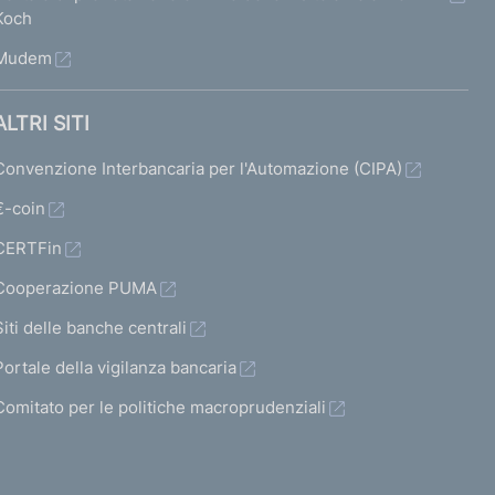
a
a
Koch
t
t
Mudem
a
a
2
s
ALTRI SITI
u
Convenzione Interbancaria per l'Automazione (CIPA)
c
€-coin
c
CERTFin
e
Cooperazione PUMA
s
Siti delle banche centrali
s
Portale della vigilanza bancaria
i
v
Comitato per le politiche macroprudenziali
a