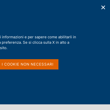
✕
cazioni
Statistiche
Media
|
IT
C
e
r
c
a
i informazioni e per sapere come abilitarli in
n
preferenza. Se si clicca sulla X in alto a
e
l
sito.
s
i
t
I I COOKIE NON NECESSARI
o
Dove si trovano le parole
nel titolo e nel sommario