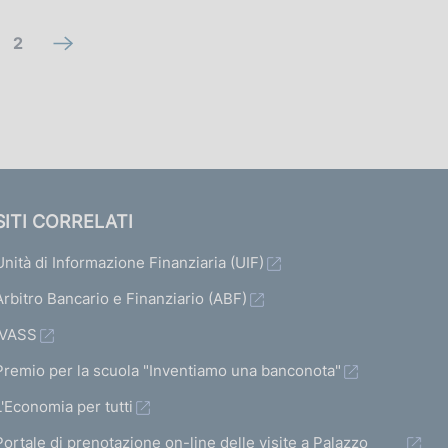
V
2
V
a
a
i
i
a
a
l
l
l
l
SITI CORRELATI
a
a
Unità di Informazione Finanziaria (UIF)
s
s
c
Arbitro Bancario e Finanziario (ABF)
c
h
h
IVASS
e
e
Premio per la scuola "Inventiamo una banconota"
r
r
L'Economia per tutti
m
m
Portale di prenotazione on-line delle visite a Palazzo