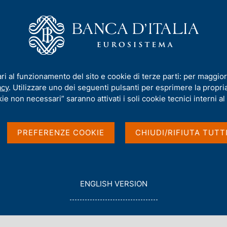
iamo
Compiti
Servizi al cittadino
Pubbli
lia
/
Ricerca
ari al funzionamento del sito e cookie di terze parti: per maggior
acy
. Utilizzare uno dei seguenti pulsanti per esprimere la propria 
ie non necessari” saranno attivati i soli cookie tecnici interni al 
PREFERENZE COOKIE
CHIUDI/RIFIUTA TUTT
G
ENGLISH VERSION
O
con data
T
2018
O