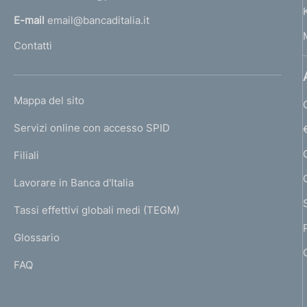
i
i
l
g
E-mail
email@bancaditalia.it
l
l
l
Contatti
i
i
'
i
h
t
n
t
o
a
a
L
Mappa del sito
a
m
t
I
t
e
Servizi online con accesso SPID
z
N
o
p
o
K
Filiali
i
a
)
)
U
g
V
Lavorare in Banca d'Italia
o
V
T
e
a
I
a
Tassi effettivi globali medi (TEGM)
n
)
L
i
i
Glossario
e
I
a
a
FAQ
d
l
l
l
e
l