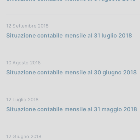
t
b
z
a
l
i
P
i
o
D
12 Settembre 2018
u
c
n
a
b
a
e
Situazione contabile mensile al 31 luglio 2018
t
b
z
:
a
l
i
P
i
o
D
10 Agosto 2018
u
c
n
a
b
a
e
Situazione contabile mensile al 30 giugno 2018
t
b
z
:
a
l
i
P
i
o
D
12 Luglio 2018
u
c
n
a
b
a
e
Situazione contabile mensile al 31 maggio 2018
t
b
z
:
a
l
i
P
i
o
D
12 Giugno 2018
u
c
n