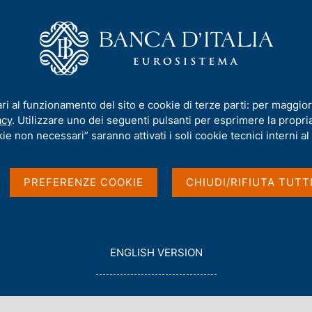
iamo
Compiti
Servizi al cittadino
Pubbli
lia
/
Situazione contabile mensile al 31 gennaio 2026
ari al funzionamento del sito e cookie di terze parti: per maggior
acy
. Utilizzare uno dei seguenti pulsanti per esprimere la propria 
IA
ie non necessari” saranno attivati i soli cookie tecnici interni al 
mensile al 31 gennaio
PREFERENZE COOKIE
CHIUDI/RIFIUTA TUTT
G
ENGLISH VERSION
O
T
O