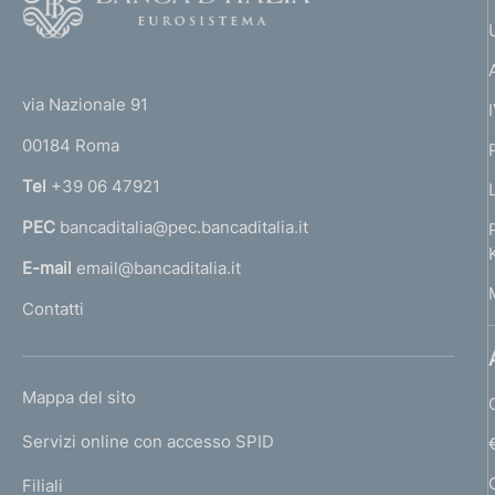
o
r
o
s
(
t
i
t
e
via Nazionale 91
o
o
r
n
00184 Roma
r
n
Tel
+39 06 47921
a
PEC
bancaditalia@pec.bancaditalia.it
a
l
E-mail
email@bancaditalia.it
l
Contatti
'
h
o
L
Mappa del sito
m
I
e
Servizi online con accesso SPID
N
p
K
Filiali
a