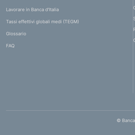
U
g
Lavorare in Banca d'Italia
T
e
I
Tassi effettivi globali medi (TEGM)
)
L
Glossario
I
FAQ
© Banca 