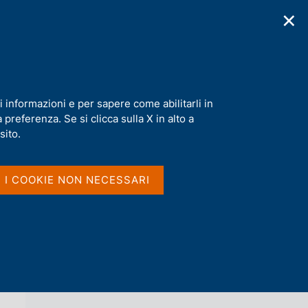
✕
cazioni
Statistiche
Media
|
IT
C
e
r
c
a
i informazioni e per sapere come abilitarli in
n
preferenza. Se si clicca sulla X in alto a
e
l
sito.
Vai al livello superiore 
s
SITUAZIONI CONTABILI MENSILI DELLA
i
BANCA D'ITALIA
t
I I COOKIE NON NECESSARI
o