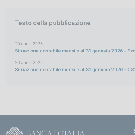
c
m
o
G
C
p
o
a
o
e
Testo della pubblicazione
k
l
t
r
i
a
o
c
p
e
a
:
t
a
20 aprile 2026
g
Situazione contabile mensile al 31 gennaio 2026 - Ex
h
n
i
n
e
e
20 aprile 2026
a
e
l
Situazione contabile mensile al 31 gennaio 2026 - C
n
s
g
i
l
t
i
o
s
h
v
F
e