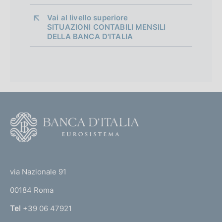
r
Vai al livello superiore 
s
SITUAZIONI CONTABILI MENSILI
i
DELLA BANCA D'ITALIA
o
n
F
o
o
(
t
t
e
via Nazionale 91
o
r
00184 Roma
r
n
Tel
+39 06 47921
a