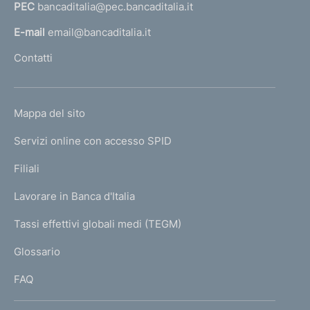
PEC
bancaditalia@pec.bancaditalia.it
a
l
E-mail
email@bancaditalia.it
l
Contatti
'
h
o
L
Mappa del sito
m
I
e
Servizi online con accesso SPID
N
p
K
Filiali
a
U
g
Lavorare in Banca d'Italia
T
e
I
Tassi effettivi globali medi (TEGM)
)
L
Glossario
I
FAQ