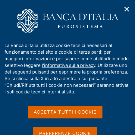
✕
H
A
o
C
p
m
e
r
e
r
i
p
c
Home
/
Pubblicazioni
/
m
a
a
Situazioni contabili mensili della Banca d'Italia
/
e
g
n
Situazione contabile mensile al 31 luglio 2025
I
La Banca d'Italia utilizza cookie tecnici necessari al
n
e
e
n
funzionamento del sito e cookie di terze parti: per
u
l
d
f
maggiori informazioni e per sapere come abilitarli in modo
i
s
o
selettivo leggere
l'informativa sulla privacy
. Utilizzare uno
SITUAZIONI CONTABILI MENSILI DELLA BANCA
n
i
r
dei seguenti pulsanti per esprimere la propria preferenza.
D'ITALIA
a
t
m
Se si clicca sulla X in alto a destra o sul pulsante
Situazione contabile
v
o
i
a
“Chiudi/Rifiuta tutti i cookie non necessari” saranno attivati
mensile al 31 luglio 2025
g
t
i soli cookie tecnici interni al sito.
a
i
z
v
i
a
o
ACCETTA TUTTI I COOKIE
n
s
Condividi
S
e
u
t
i
a
PREFERENZE COOKIE