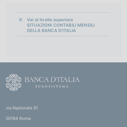
e
r
Vai al livello superiore 
s
SITUAZIONI CONTABILI MENSILI
i
DELLA BANCA D'ITALIA
o
n
F
o
o
(
t
t
e
via Nazionale 91
o
r
00184 Roma
r
n