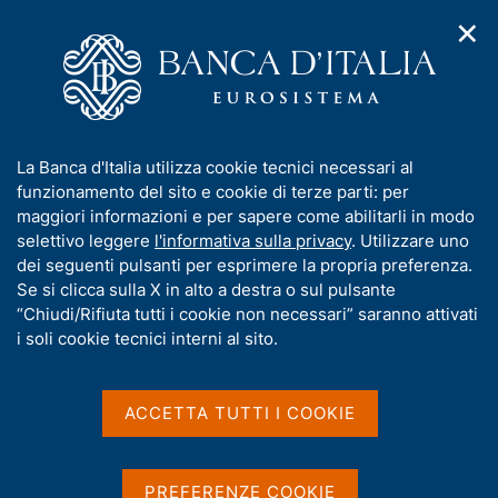
✕
H
A
o
C
p
m
e
r
e
r
i
p
c
Home
/
Pubblicazioni
/
m
a
a
Situazioni contabili mensili della Banca d'Italia
/
e
g
n
Situazione contabile mensile al 31 dicembre 2025
I
La Banca d'Italia utilizza cookie tecnici necessari al
n
e
e
n
funzionamento del sito e cookie di terze parti: per
u
l
d
f
maggiori informazioni e per sapere come abilitarli in modo
i
s
o
selettivo leggere
l'informativa sulla privacy
. Utilizzare uno
SITUAZIONI CONTABILI MENSILI DELLA BANCA
n
i
r
dei seguenti pulsanti per esprimere la propria preferenza.
D'ITALIA
a
t
m
Se si clicca sulla X in alto a destra o sul pulsante
Situazione contabile
v
o
i
a
“Chiudi/Rifiuta tutti i cookie non necessari” saranno attivati
mensile al 31 dicembre
g
t
i soli cookie tecnici interni al sito.
a
i
2025
z
v
i
a
o
ACCETTA TUTTI I COOKIE
n
s
e
u
Condividi
S
i
PREFERENZE COOKIE