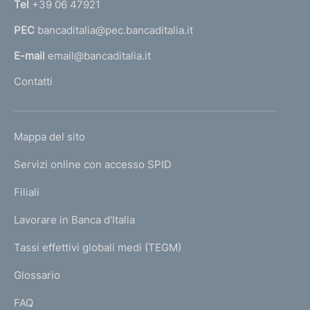
Tel
+39 06 47921
a
PEC
bancaditalia@pec.bancaditalia.it
a
l
E-mail
email@bancaditalia.it
l
Contatti
'
h
o
L
Mappa del sito
m
I
e
Servizi online con accesso SPID
N
p
K
Filiali
a
U
g
Lavorare in Banca d'Italia
T
e
I
Tassi effettivi globali medi (TEGM)
)
L
Glossario
I
FAQ