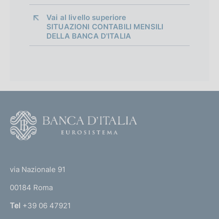
r
Vai al livello superiore 
s
SITUAZIONI CONTABILI MENSILI
i
DELLA BANCA D'ITALIA
o
n
F
o
o
(
t
t
e
via Nazionale 91
o
r
00184 Roma
r
n
Tel
+39 06 47921
a