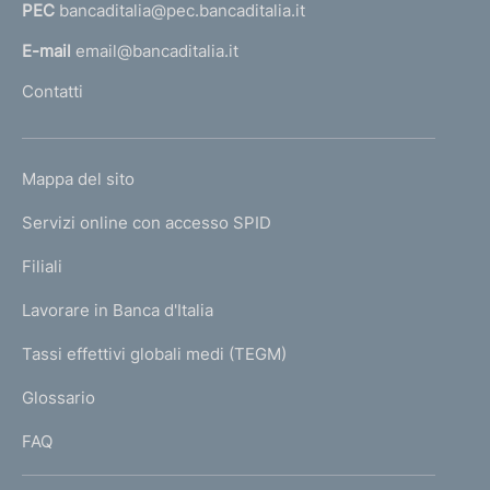
PEC
bancaditalia@pec.bancaditalia.it
a
l
E-mail
email@bancaditalia.it
l
Contatti
'
h
o
L
Mappa del sito
m
I
e
Servizi online con accesso SPID
N
p
K
Filiali
a
U
g
Lavorare in Banca d'Italia
T
e
I
Tassi effettivi globali medi (TEGM)
)
L
Glossario
I
FAQ