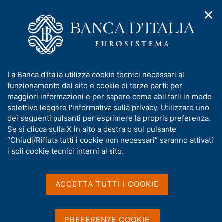
✕
H
A
o
C
p
m
e
r
e
r
i
p
c
Home
/
Pubblicazioni
/
m
a
a
Situazioni contabili mensili della Banca d'Italia
/
e
g
n
Situazione contabile mensile al 31 agosto 2025
I
La Banca d'Italia utilizza cookie tecnici necessari al
n
e
e
n
funzionamento del sito e cookie di terze parti: per
u
l
d
f
maggiori informazioni e per sapere come abilitarli in modo
i
s
o
selettivo leggere
l'informativa sulla privacy
. Utilizzare uno
SITUAZIONI CONTABILI MENSILI DELLA BANCA
n
i
r
dei seguenti pulsanti per esprimere la propria preferenza.
D'ITALIA
a
t
m
Se si clicca sulla X in alto a destra o sul pulsante
Situazione contabile
v
o
i
a
“Chiudi/Rifiuta tutti i cookie non necessari” saranno attivati
mensile al 31 agosto 2025
g
t
i soli cookie tecnici interni al sito.
a
i
z
v
i
a
o
ACCETTA TUTTI I COOKIE
n
s
Condividi
S
e
u
t
i
a
PREFERENZE COOKIE