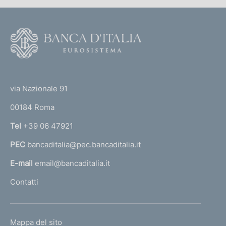
a
z
i
F
o
o
n
o
e
(
t
:
t
e
via Nazionale 91
o
r
00184 Roma
r
n
Tel
+39 06 47921
a
PEC
bancaditalia@pec.bancaditalia.it
a
l
E-mail
email@bancaditalia.it
l
Contatti
'
h
o
L
Mappa del sito