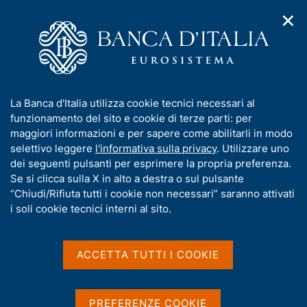
✕
H
A
o
C
p
m
e
r
e
r
i
p
c
Home
/
Pubblicazioni
/
Ricerca
m
a
a
e
g
n
Risultati della ricerca
I
La Banca d'Italia utilizza cookie tecnici necessari al
n
e
e
n
funzionamento del sito e cookie di terze parti: per
u
l
d
f
maggiori informazioni e per sapere come abilitarli in modo
i
s
o
selettivo leggere
l'informativa sulla privacy
. Utilizzare uno
n
i
r
dei seguenti pulsanti per esprimere la propria preferenza.
a
t
m
Se si clicca sulla X in alto a destra o sul pulsante
v
o
i
a
“Chiudi/Rifiuta tutti i cookie non necessari” saranno attivati
Trova elementi
g
t
i soli cookie tecnici interni al sito.
a
i
z
v
i
All'interno di
a
o
ACCETTA TUTTI I COOKIE
Pubblicazioni
n
s
Dove si trovano le parole
e
u
nel titolo e nel sommario
i
PREFERENZE COOKIE