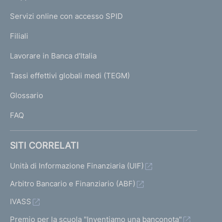
m
I
e
Servizi online con accesso SPID
N
p
K
Filiali
a
U
g
Lavorare in Banca d'Italia
T
e
I
Tassi effettivi globali medi (TEGM)
)
L
Glossario
I
FAQ
SITI CORRELATI
Unità di Informazione Finanziaria (UIF)
Arbitro Bancario e Finanziario (ABF)
IVASS
Premio per la scuola "Inventiamo una banconota"