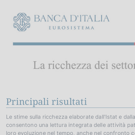
c
a
o
l
o
a
p
k
a
i
g
e
i
:
n
a
Principali risultati
Le stime sulla ricchezza elaborate dall'Istat e dall
consentono una lettura integrata delle attività patr
loro evoluzione nel tempo, anche nel confronto 