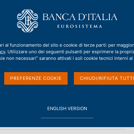
iamo
Compiti
Servizi al cittadino
Pubbli
/
La ricchezza dei settori istituzionali in Italia: 2005-2023
ari al funzionamento del sito e cookie di terze parti: per maggior
acy
. Utilizzare uno dei seguenti pulsanti per esprimere la propria 
i istituzionali in
ie non necessari” saranno attivati i soli cookie tecnici interni al 
PREFERENZE COOKIE
CHIUDI/RIFIUTA TUTT
G
ENGLISH VERSION
O
T
O