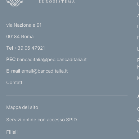
o
(
t
t
e
via Nazionale 91
o
r
00184 Roma
r
n
Tel
+39 06 47921
a
PEC
bancaditalia@pec.bancaditalia.it
a
l
E-mail
email@bancaditalia.it
l
Contatti
'
h
o
L
Mappa del sito
m
I
e
Servizi online con accesso SPID
N
p
K
Filiali
a