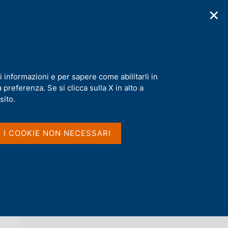
✕
cazioni
Statistiche
Media
|
IT
C
e
r
c
a
i informazioni e per sapere come abilitarli in
n
preferenza. Se si clicca sulla X in alto a
e
l
sito.
Vai al livello superiore 
s
LA RICCHEZZA DEI SETTORI
i
ISTITUZIONALI IN ITALIA
t
I I COOKIE NON NECESSARI
o