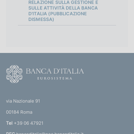
RELAZIONE SULLA GESTIONE E
SULLE ATTIVITÀ DELLA BANCA
D'ITALIA (PUBBLICAZIONE
DISMESSA)
F
o
o
(
t
t
e
via Nazionale 91
o
r
00184 Roma
r
n
Tel
+39 06 47921
a