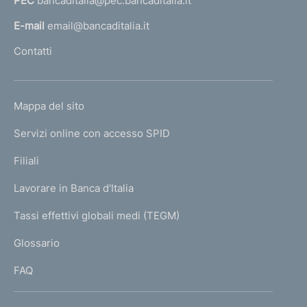
PEC
bancaditalia@pec.bancaditalia.it
a
l
E-mail
email@bancaditalia.it
l
Contatti
'
h
o
L
Mappa del sito
m
I
e
Servizi online con accesso SPID
N
p
K
Filiali
a
U
g
Lavorare in Banca d'Italia
T
e
I
Tassi effettivi globali medi (TEGM)
)
L
Glossario
I
FAQ