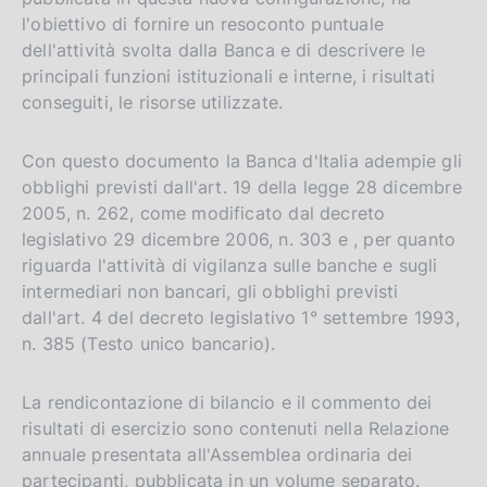
l'obiettivo di fornire un resoconto puntuale
i
o
dell'attività svolta dalla Banca e di descrivere le
s
principali funzioni istituzionali e interne, i risultati
h
conseguiti, le risorse utilizzate.
v
e
Con questo documento la Banca d'Italia adempie gli
r
obblighi previsti dall'art. 19 della legge 28 dicembre
s
2005, n. 262, come modificato dal decreto
i
legislativo 29 dicembre 2006, n. 303 e , per quanto
o
riguarda l'attività di vigilanza sulle banche e sugli
n
intermediari non bancari, gli obblighi previsti
dall'art. 4 del decreto legislativo 1° settembre 1993,
n. 385 (Testo unico bancario).
La rendicontazione di bilancio e il commento dei
risultati di esercizio sono contenuti nella Relazione
annuale presentata all'Assemblea ordinaria dei
partecipanti, pubblicata in un volume separato.