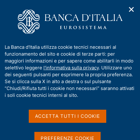
✕
H
A
o
C
p
m
e
r
e
r
i
p
c
Home
/
Pubblicazioni
/
m
a
a
Relazione sulla gestione e sulle attività della Banca d'Italia
/
e
g
n
(pubblicazione dismessa)
I
La Banca d'Italia utilizza cookie tecnici necessari al
n
e
e
Relazione sulla gestione e sulle attività della Banca d’Italia sul
n
funzionamento del sito e cookie di terze parti: per
u
l
2012
d
f
maggiori informazioni e per sapere come abilitarli in modo
i
s
o
selettivo leggere
l'informativa sulla privacy
. Utilizzare uno
n
i
r
dei seguenti pulsanti per esprimere la propria preferenza.
a
t
RELAZIONE SULLA GESTIONE E SULLE ATTIVITÀ
m
Se si clicca sulla X in alto a destra o sul pulsante
v
o
i
a
DELLA BANCA D'ITALIA (PUBBLICAZIONE
“Chiudi/Rifiuta tutti i cookie non necessari” saranno attivati
g
t
i soli cookie tecnici interni al sito.
DISMESSA)
a
i
Relazione sulla gestione e
z
v
i
sulle attività della Banca
a
o
ACCETTA TUTTI I COOKIE
n
s
d’Italia sul 2012
e
u
i
PREFERENZE COOKIE