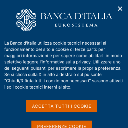
✕
H
A
o
C
p
m
e
r
e
r
i
p
c
Home
/
Pubblicazioni
/
m
a
a
Rapporto sugli esposti dei clienti delle banche e delle
/
e
g
n
finanziarie
I
La Banca d'Italia utilizza cookie tecnici necessari al
n
e
e
Relazione sugli esposti dei clienti delle banche e delle
n
funzionamento del sito e cookie di terze parti: per
u
l
finanziarie - anno 2024
d
f
maggiori informazioni e per sapere come abilitarli in modo
i
s
o
selettivo leggere
l'informativa sulla privacy
. Utilizzare uno
n
i
r
dei seguenti pulsanti per esprimere la propria preferenza.
a
t
RAPPORTO SUGLI ESPOSTI DEI CLIENTI DELLE
m
Se si clicca sulla X in alto a destra o sul pulsante
v
o
i
a
BANCHE E DELLE FINANZIARIE
“Chiudi/Rifiuta tutti i cookie non necessari” saranno attivati
g
Relazione sugli esposti dei
t
i soli cookie tecnici interni al sito.
a
i
z
clienti delle banche e delle
v
i
finanziarie - anno 2024
a
o
ACCETTA TUTTI I COOKIE
n
s
e
u
i
PREFERENZE COOKIE