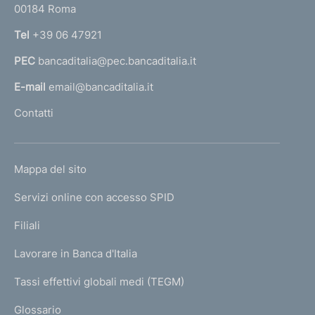
00184 Roma
r
n
Tel
+39 06 47921
a
PEC
bancaditalia@pec.bancaditalia.it
a
l
E-mail
email@bancaditalia.it
l
Contatti
'
h
o
L
Mappa del sito
m
I
e
Servizi online con accesso SPID
N
p
K
Filiali
a
U
g
Lavorare in Banca d'Italia
T
e
I
Tassi effettivi globali medi (TEGM)
)
L
Glossario