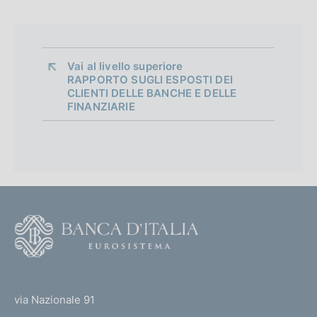
Vai al livello superiore 
RAPPORTO SUGLI ESPOSTI DEI
CLIENTI DELLE BANCHE E DELLE
FINANZIARIE
F
o
o
(
t
t
e
via Nazionale 91
o
r