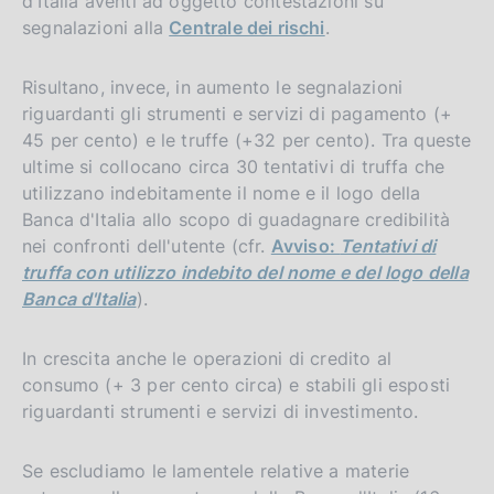
d'Italia aventi ad oggetto contestazioni su
h
segnalazioni alla
Centrale dei rischi
.
v
e
Risultano, invece, in aumento le segnalazioni
r
riguardanti gli strumenti e servizi di pagamento (+
s
45 per cento) e le truffe (+32 per cento). Tra queste
i
ultime si collocano circa 30 tentativi di truffa che
o
utilizzano indebitamente il nome e il logo della
n
Banca d'Italia allo scopo di guadagnare credibilità
nei confronti dell'utente (cfr.
Avviso:
Tentativi di
truffa con utilizzo indebito del nome e del logo della
Banca d'Italia
).
In crescita anche le operazioni di credito al
consumo (+ 3 per cento circa) e stabili gli esposti
riguardanti strumenti e servizi di investimento.
Se escludiamo le lamentele relative a materie