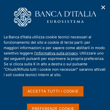
✕
H
A
o
C
p
m
e
r
e
r
i
p
c
Home
/
Pubblicazioni
/
Relazione annuale
/
m
a
a
Relazione annuale sul 2022
e
g
n
I
La Banca d'Italia utilizza cookie tecnici necessari al
n
e
e
n
funzionamento del sito e cookie di terze parti: per
u
l
d
f
maggiori informazioni e per sapere come abilitarli in modo
RELAZIONE ANNUALE
i
s
o
Relazione annuale sul 2022
selettivo leggere
l'informativa sulla privacy
. Utilizzare uno
n
i
r
dei seguenti pulsanti per esprimere la propria preferenza.
a
t
m
Se si clicca sulla X in alto a destra o sul pulsante
v
o
Maggio 2023
i
a
“Chiudi/Rifiuta tutti i cookie non necessari” saranno attivati
g
t
i soli cookie tecnici interni al sito.
a
i
z
v
i
Condividi
S
a
o
ACCETTA TUTTI I COOKIE
t
n
s
a
e
u
m
i
PREFERENZE COOKIE
G
C
I principali contenuti della Relazione annuale sul
p