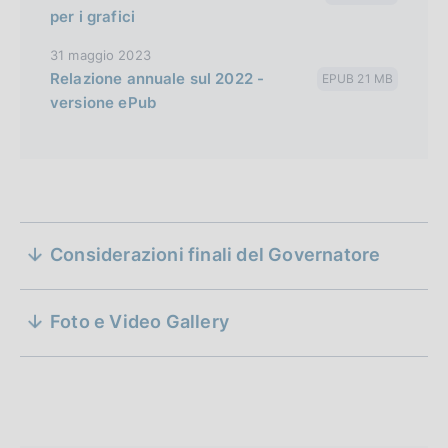
s
per i grafici
i
31 maggio 2023
o
Relazione annuale sul 2022 -
EPUB 21 MB
n
versione ePub
D
31 maggio 2023
S
a
di Ignazio Visco
Considerazioni finali del Governatore
e
Governatore della Banca d'Italia
t
a
z
D
31 maggio 2023
P
Foto e Video Gallery
a
di Ignazio Visco
i
u
Governatore della Banca d'Italia
t
b
o
a
b
P
n
l
u
i
b