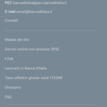
PEC
bancaditalia@pec.bancaditalia.it
a
m
l
E-mail
email@bancaditalia.it
e
l
Contatti
n
'
h
t
o
o
L
Mappa del sito
m
I
e
Servizi online con accesso SPID
N
p
K
Filiali
a
U
g
Lavorare in Banca d'Italia
T
e
I
Tassi effettivi globali medi (TEGM)
)
L
Glossario
I
FAQ