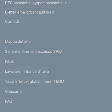
PEC
bancaditalia@pec.bancaditalia.it
a
m
l
E-mail
email@bancaditalia.it
e
l
Contatti
n
'
h
t
o
o
L
Mappa del sito
m
I
e
Servizi online con accesso SPID
N
p
K
Filiali
a
U
g
Lavorare in Banca d'Italia
T
e
I
Tassi effettivi globali medi (TEGM)
)
L
Glossario
I
FAQ