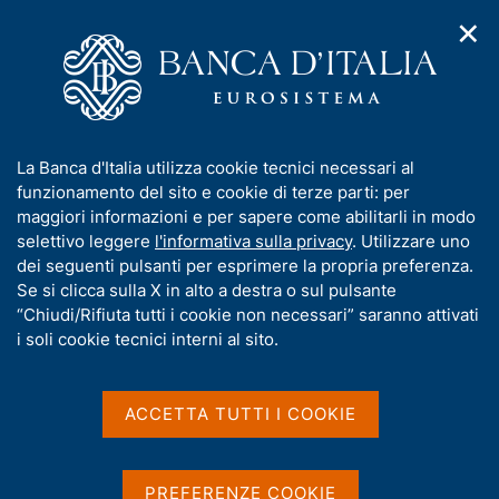
✕
H
A
o
C
p
m
e
r
e
r
i
p
c
Home
/
Pubblicazioni
/
Relazione annuale
/
m
a
a
Relazione annuale sul 2022
e
g
n
I
La Banca d'Italia utilizza cookie tecnici necessari al
n
e
e
n
funzionamento del sito e cookie di terze parti: per
u
l
d
f
maggiori informazioni e per sapere come abilitarli in modo
RELAZIONE ANNUALE
i
s
o
Relazione annuale sul 2022
selettivo leggere
l'informativa sulla privacy
. Utilizzare uno
n
i
r
dei seguenti pulsanti per esprimere la propria preferenza.
a
t
m
Se si clicca sulla X in alto a destra o sul pulsante
v
o
Maggio 2023
i
a
“Chiudi/Rifiuta tutti i cookie non necessari” saranno attivati
g
t
i soli cookie tecnici interni al sito.
a
i
z
v
i
Condividi
S
a
o
ACCETTA TUTTI I COOKIE
t
n
s
a
e
u
m
i
PREFERENZE COOKIE
G
C
I principali contenuti della Relazione annuale sul
p