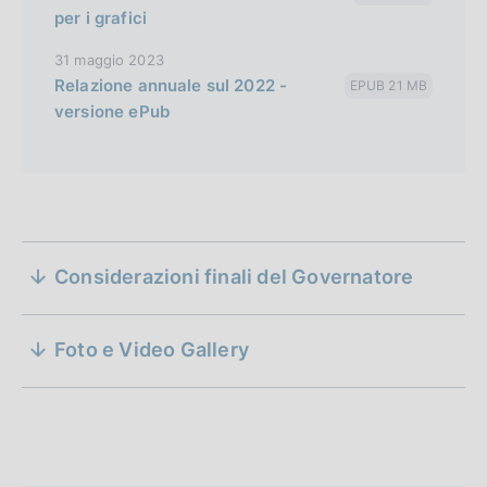
s
per i grafici
i
31 maggio 2023
o
Relazione annuale sul 2022 -
EPUB 21 MB
n
versione ePub
D
31 maggio 2023
S
a
di Ignazio Visco
Considerazioni finali del Governatore
e
Governatore della Banca d'Italia
t
a
z
D
31 maggio 2023
P
Foto e Video Gallery
a
di Ignazio Visco
i
u
Governatore della Banca d'Italia
t
b
o
a
b
P
n
l
u
i
b