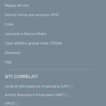
o
L
Mappa del sito
m
I
e
Servizi online con accesso SPID
N
p
K
Filiali
a
U
g
Lavorare in Banca d'Italia
T
e
I
Tassi effettivi globali medi (TEGM)
)
L
Glossario
I
FAQ
SITI CORRELATI
Unità di Informazione Finanziaria (UIF)
Arbitro Bancario e Finanziario (ABF)
IVASS