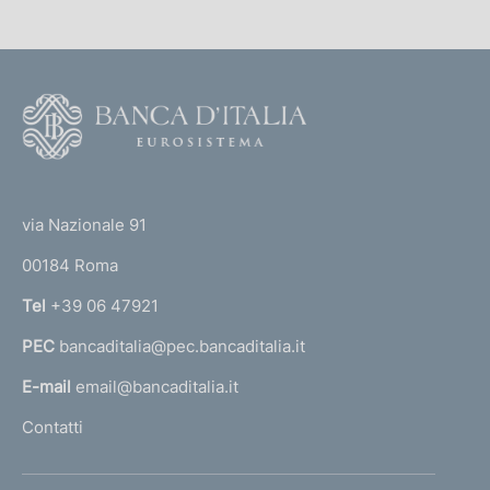
i
c
a
F
z
i
o
o
o
n
(
t
e
t
e
via Nazionale 91
:
o
r
00184 Roma
r
n
Tel
+39 06 47921
a
PEC
bancaditalia@pec.bancaditalia.it
a
l
E-mail
email@bancaditalia.it
l
Contatti
'
h