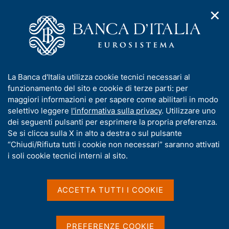
✕
H
A
o
C
p
m
e
r
e
r
i
p
c
Home
/
Pubblicazioni
/
m
a
a
Rapporto ambientale (pubblicazione dismessa)
/
Ricerca
e
g
n
I
La Banca d'Italia utilizza cookie tecnici necessari al
n
e
e
Risultati della ricerca
n
funzionamento del sito e cookie di terze parti: per
u
l
d
f
maggiori informazioni e per sapere come abilitarli in modo
i
s
o
selettivo leggere
l'informativa sulla privacy
. Utilizzare uno
n
i
r
dei seguenti pulsanti per esprimere la propria preferenza.
a
t
m
Se si clicca sulla X in alto a destra o sul pulsante
v
o
i
a
“Chiudi/Rifiuta tutti i cookie non necessari” saranno attivati
g
t
i soli cookie tecnici interni al sito.
Trova elementi
a
i
z
v
i
a
o
ACCETTA TUTTI I COOKIE
All'interno di
n
s
Rapporto ambientale (pubblicazione dismessa)
e
u
con data
i
PREFERENZE COOKIE
2022