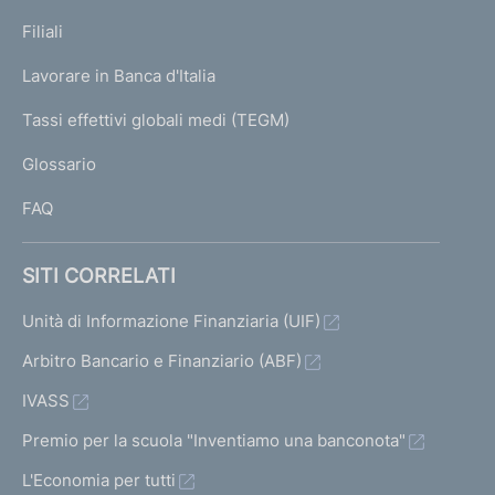
N
p
K
Filiali
a
U
g
Lavorare in Banca d'Italia
T
e
I
Tassi effettivi globali medi (TEGM)
)
L
Glossario
I
FAQ
SITI CORRELATI
Unità di Informazione Finanziaria (UIF)
Arbitro Bancario e Finanziario (ABF)
IVASS
Premio per la scuola "Inventiamo una banconota"
L'Economia per tutti