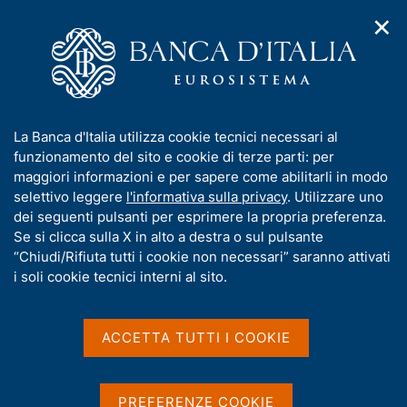
✕
H
A
o
C
p
m
e
r
e
r
i
p
c
Home
/
Pubblicazioni
/
Quaderni di Ricerca Giuridica
/
m
a
a
Ricerca
e
g
n
I
La Banca d'Italia utilizza cookie tecnici necessari al
n
e
e
Risultati della ricerca
n
funzionamento del sito e cookie di terze parti: per
u
l
d
f
maggiori informazioni e per sapere come abilitarli in modo
i
s
o
selettivo leggere
l'informativa sulla privacy
. Utilizzare uno
n
i
r
dei seguenti pulsanti per esprimere la propria preferenza.
a
t
m
Se si clicca sulla X in alto a destra o sul pulsante
v
o
i
a
“Chiudi/Rifiuta tutti i cookie non necessari” saranno attivati
g
t
i soli cookie tecnici interni al sito.
Trova elementi
a
i
z
v
i
a
o
ACCETTA TUTTI I COOKIE
All'interno di
n
s
Quaderni di Ricerca Giuridica
e
u
con data
i
PREFERENZE COOKIE
2009