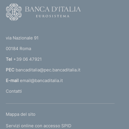
n
F
c
e
o
a
:
o
z
(
i
t
o
t
e
via Nazionale 91
n
o
r
e
00184 Roma
r
:
n
Tel
+39 06 47921
a
PEC
bancaditalia@pec.bancaditalia.it
a
l
E-mail
email@bancaditalia.it
l
Contatti
'
h
o
L
Mappa del sito
m
I
e
Servizi online con accesso SPID