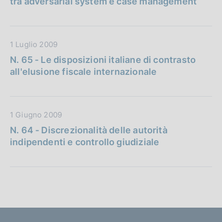
tra adversarial system e case management
a
i
P
c
u
a
D
1 Luglio 2009
b
z
a
b
i
N. 65 - Le disposizioni italiane di contrasto
t
l
o
all'elusione fiscale internazionale
a
i
n
P
c
e
u
a
:
D
1 Giugno 2009
b
z
a
b
i
N. 64 - Discrezionalità delle autorità
t
l
o
indipendenti e controllo giudiziale
a
i
n
P
c
e
u
a
:
b
z
b
i
l
o
i