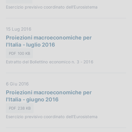
P
Esercizio previsivo coordinato dell'Eurosistema
u
b
b
D
15 Lug 2016
l
a
Proiezioni macroeconomiche per
i
t
l'Italia - luglio 2016
c
a
a
PDF 100 KB
P
z
Estratto del Bollettino economico n. 3 - 2016
u
i
b
o
b
n
D
6 Giu 2016
l
e
a
Proiezioni macroeconomiche per
i
:
t
l'Italia - giugno 2016
c
a
a
PDF 238 KB
P
z
Esercizio previsivo coordinato dell'Eurosistema
u
i
b
o