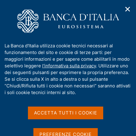
✕
H
A
o
C
p
m
e
r
e
r
i
p
c
Home
/
Pubblicazioni
/
m
a
a
Proiezioni macroeconomiche per l'Italia
/
e
g
n
Proiezioni macroeconomiche per l'Italia - 2016
I
La Banca d'Italia utilizza cookie tecnici necessari al
n
e
e
n
funzionamento del sito e cookie di terze parti: per
u
l
d
f
maggiori informazioni e per sapere come abilitarli in modo
i
s
Proiezioni
o
selettivo leggere
l'informativa sulla privacy
. Utilizzare uno
n
i
r
dei seguenti pulsanti per esprimere la propria preferenza.
a
macroeconomiche per
t
m
Se si clicca sulla X in alto a destra o sul pulsante
v
o
l'Italia - 2016
i
a
“Chiudi/Rifiuta tutti i cookie non necessari” saranno attivati
g
t
i soli cookie tecnici interni al sito.
a
i
z
v
i
Condividi
a
o
ACCETTA TUTTI I COOKIE
S
n
s
t
e
a
u
m
i
PREFERENZE COOKIE