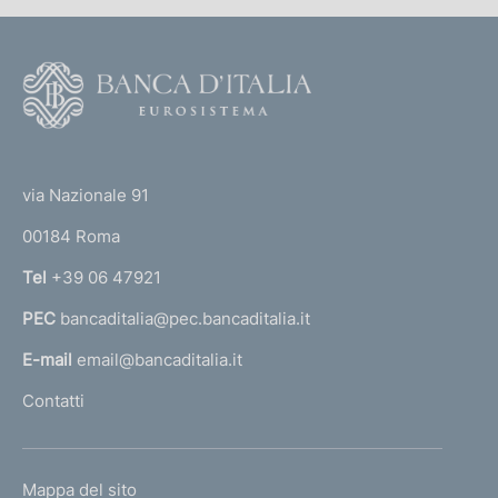
F
o
o
(
t
t
e
via Nazionale 91
o
r
00184 Roma
r
n
Tel
+39 06 47921
a
PEC
bancaditalia@pec.bancaditalia.it
a
l
E-mail
email@bancaditalia.it
l
Contatti
'
h
o
L
Mappa del sito