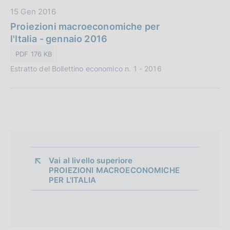
b
n
D
15 Gen 2016
l
e
a
Proiezioni macroeconomiche per
i
:
t
l'Italia - gennaio 2016
c
a
a
PDF 176 KB
P
z
Estratto del Bollettino economico n. 1 - 2016
u
i
b
o
b
n
l
e
i
:
c
a
z
Vai al livello superiore 
PROIEZIONI MACROECONOMICHE
i
PER L'ITALIA
o
n
e
: