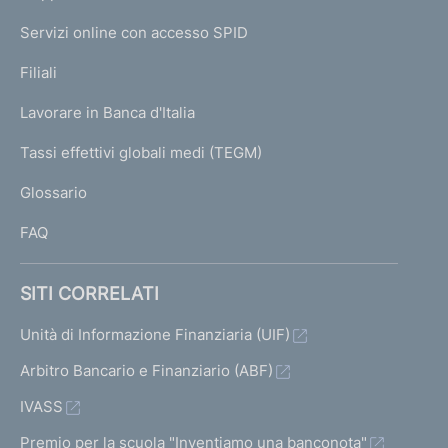
m
I
e
Servizi online con accesso SPID
N
p
K
Filiali
a
U
g
Lavorare in Banca d'Italia
T
e
I
Tassi effettivi globali medi (TEGM)
)
L
Glossario
I
FAQ
SITI CORRELATI
Unità di Informazione Finanziaria (UIF)
Arbitro Bancario e Finanziario (ABF)
IVASS
Premio per la scuola "Inventiamo una banconota"