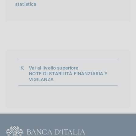
statistica
Vai al livello superiore 
NOTE DI STABILITÀ FINANZIARIA E
VIGILANZA
F