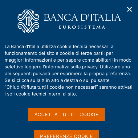
✕
H
A
o
C
p
m
e
r
e
r
i
p
c
Home
/
Pubblicazioni
/
m
a
a
Note di stabilità finanziaria e vigilanza
/
e
g
n
N. 43 - I tassi di recupero delle sofferenze nel 2023
I
La Banca d'Italia utilizza cookie tecnici necessari al
n
e
e
n
funzionamento del sito e cookie di terze parti: per
u
l
d
f
maggiori informazioni e per sapere come abilitarli in modo
i
s
o
selettivo leggere
l'informativa sulla privacy
. Utilizzare uno
NOTE DI STABILITÀ FINANZIARIA E VIGILANZA
n
i
N. 43 - I tassi di recupero
r
dei seguenti pulsanti per esprimere la propria preferenza.
a
t
m
Se si clicca sulla X in alto a destra o sul pulsante
v
o
delle sofferenze nel 2023
i
a
“Chiudi/Rifiuta tutti i cookie non necessari” saranno attivati
g
t
i soli cookie tecnici interni al sito.
a
di A.L. Fischetto, I. Guida, A. Rendina, G. Santini
i
z
v
i
a
o
ACCETTA TUTTI I COOKIE
n
s
Condividi
e
S
u
t
i
PREFERENZE COOKIE