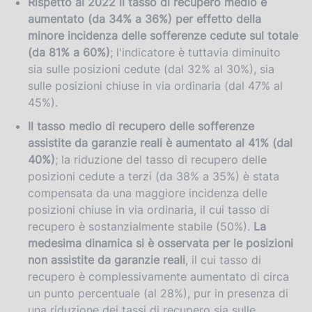
Rispetto al 2022 il tasso di recupero medio è
aumentato (da 34% a 36%) per effetto della
minore incidenza delle sofferenze cedute sul totale
(da 81% a 60%)
; l'indicatore è tuttavia diminuito
sia sulle posizioni cedute (dal 32% al 30%), sia
sulle posizioni chiuse in via ordinaria (dal 47% al
45%).
Il tasso medio di recupero delle sofferenze
assistite da garanzie reali
è aumentato al 41% (dal
40%)
; la riduzione del tasso di recupero delle
posizioni cedute a terzi (da 38% a 35%) è stata
compensata da una maggiore incidenza delle
posizioni chiuse in via ordinaria, il cui tasso di
recupero è sostanzialmente stabile (50%).
La
medesima dinamica si è osservata per le posizioni
non assistite da garanzie reali
,
il cui tasso di
recupero è complessivamente aumentato di circa
un punto percentuale (al 28%), pur in presenza di
una riduzione dei tassi di recupero sia sulle