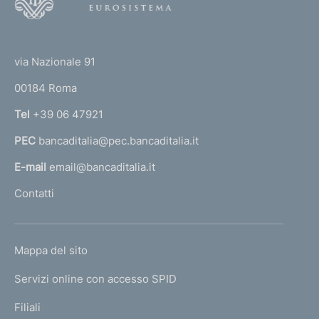
o
o
(
t
t
e
via Nazionale 91
o
r
00184 Roma
r
n
Tel
+39 06 47921
a
PEC
bancaditalia@pec.bancaditalia.it
a
l
E-mail
email@bancaditalia.it
l
Contatti
'
h
o
L
Mappa del sito
m
I
e
Servizi online con accesso SPID
N
p
K
Filiali
a