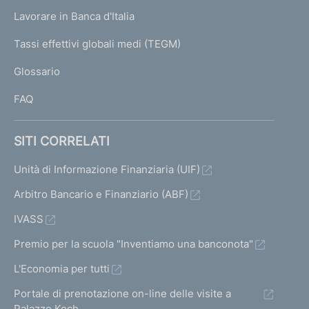
U
g
Lavorare in Banca d'Italia
T
e
I
Tassi effettivi globali medi (TEGM)
)
L
Glossario
I
FAQ
SITI CORRELATI
Unità di Informazione Finanziaria (UIF)
Arbitro Bancario e Finanziario (ABF)
IVASS
Premio per la scuola "Inventiamo una banconota"
L'Economia per tutti
Portale di prenotazione on-line delle visite a
Palazzo Koch