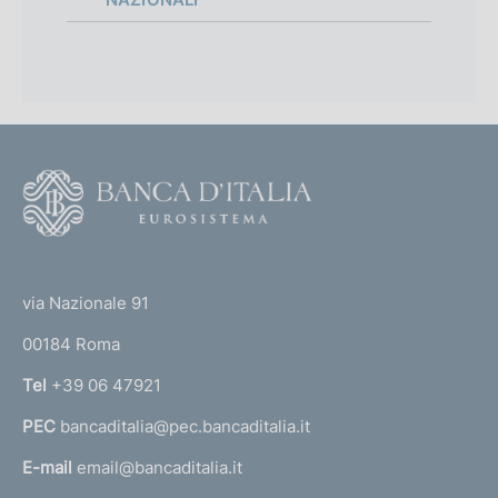
F
o
o
(
t
t
e
via Nazionale 91
o
r
00184 Roma
r
n
Tel
+39 06 47921
a
PEC
bancaditalia@pec.bancaditalia.it
a
l
E-mail
email@bancaditalia.it
l