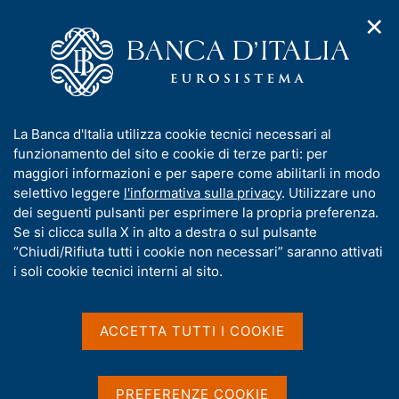
✕
H
A
o
C
p
m
e
r
e
r
i
p
c
Home
/
Pubblicazioni
/
Banche e moneta: serie nazionali
/
m
a
a
Banche e moneta: serie nazionali - 2022
e
g
n
I
La Banca d'Italia utilizza cookie tecnici necessari al
n
e
e
n
funzionamento del sito e cookie di terze parti: per
u
l
d
Banche e moneta: serie
f
maggiori informazioni e per sapere come abilitarli in modo
i
s
o
selettivo leggere
l'informativa sulla privacy
. Utilizzare uno
nazionali - 2022
n
i
r
dei seguenti pulsanti per esprimere la propria preferenza.
a
t
m
Se si clicca sulla X in alto a destra o sul pulsante
v
o
i
a
“Chiudi/Rifiuta tutti i cookie non necessari” saranno attivati
Statistiche
g
t
i soli cookie tecnici interni al sito.
a
i
z
v
i
Condividi
a
o
ACCETTA TUTTI I COOKIE
S
n
s
t
e
u
a
m
i
PREFERENZE COOKIE