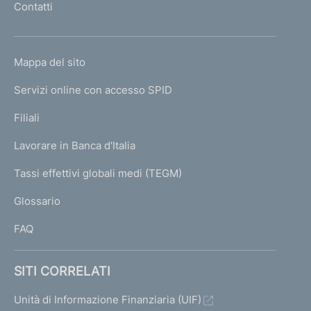
Contatti
'
h
o
L
Mappa del sito
m
I
e
Servizi online con accesso SPID
N
p
K
Filiali
a
U
g
Lavorare in Banca d'Italia
T
e
I
Tassi effettivi globali medi (TEGM)
)
L
Glossario
I
FAQ
SITI CORRELATI
Unità di Informazione Finanziaria (UIF)