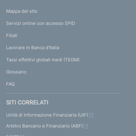
o
L
Mappa del sito
m
I
e
Servizi online con accesso SPID
N
p
K
Filiali
a
U
g
Lavorare in Banca d'Italia
T
e
I
Tassi effettivi globali medi (TEGM)
)
L
Glossario
I
FAQ
SITI CORRELATI
Unità di Informazione Finanziaria (UIF)
Arbitro Bancario e Finanziario (ABF)