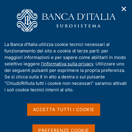
✕
H
A
o
C
p
m
e
r
e
r
i
p
c
Home
/
Pubblicazioni
/
Mercato finanziario
/
m
a
a
Mercato finanziario - 2025
e
g
n
I
La Banca d'Italia utilizza cookie tecnici necessari al
n
e
e
n
funzionamento del sito e cookie di terze parti: per
u
l
d
Mercato finanziario - 2025
f
maggiori informazioni e per sapere come abilitarli in modo
i
s
o
selettivo leggere
l'informativa sulla privacy
. Utilizzare uno
n
i
r
dei seguenti pulsanti per esprimere la propria preferenza.
a
t
m
Se si clicca sulla X in alto a destra o sul pulsante
Statistiche
v
o
i
a
“Chiudi/Rifiuta tutti i cookie non necessari” saranno attivati
g
t
i soli cookie tecnici interni al sito.
a
i
Condividi
z
S
v
i
t
a
o
ACCETTA TUTTI I COOKIE
a
n
s
m
e
u
p
i
a
PREFERENZE COOKIE