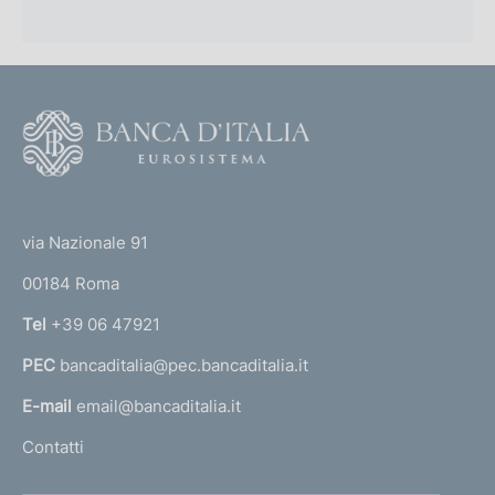
F
o
o
(
t
t
e
via Nazionale 91
o
r
00184 Roma
r
n
Tel
+39 06 47921
a
PEC
bancaditalia@pec.bancaditalia.it
a
l
E-mail
email@bancaditalia.it
l
Contatti
'
h