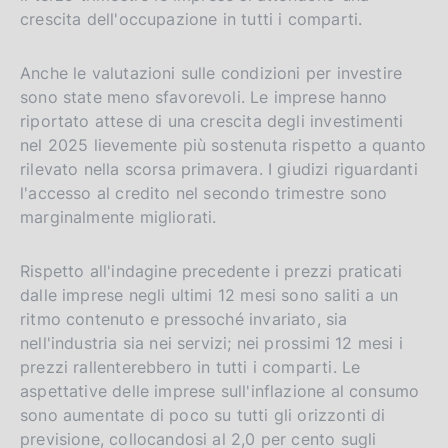
s
crescita dell'occupazione in tutti i comparti.
h
v
Anche le valutazioni sulle condizioni per investire
e
sono state meno sfavorevoli. Le imprese hanno
r
riportato attese di una crescita degli investimenti
s
nel 2025 lievemente più sostenuta rispetto a quanto
i
rilevato nella scorsa primavera. I giudizi riguardanti
l'accesso al credito nel secondo trimestre sono
o
marginalmente migliorati.
n
Rispetto all'indagine precedente i prezzi praticati
dalle imprese negli ultimi 12 mesi sono saliti a un
ritmo contenuto e pressoché invariato, sia
nell'industria sia nei servizi; nei prossimi 12 mesi i
prezzi rallenterebbero in tutti i comparti. Le
aspettative delle imprese sull'inflazione al consumo
sono aumentate di poco su tutti gli orizzonti di
previsione, collocandosi al 2,0 per cento sugli