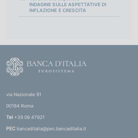
INDAGINE SULLE ASPETTATIVE DI
INFLAZIONE E CRESCITA
F
o
o
(
t
t
e
via Nazionale 91
o
r
00184 Roma
r
n
Tel
+39 06 47921
a
PEC
bancaditalia@pec.bancaditalia.it
a