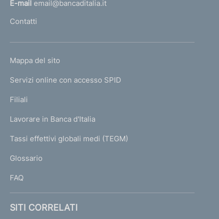
l
E-mail
email@bancaditalia.it
l
Contatti
'
h
o
L
Mappa del sito
m
I
e
Servizi online con accesso SPID
N
p
K
Filiali
a
U
g
Lavorare in Banca d'Italia
T
e
I
Tassi effettivi globali medi (TEGM)
)
L
Glossario
I
FAQ
SITI CORRELATI