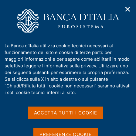
✕
H
A
o
C
p
m
e
r
e
r
i
p
c
Home
/
Pubblicazioni
/
m
a
a
Indagine sulle aspettative di inflazione e crescita
/
e
g
n
Indagine sulle aspettative di inflazione e crescita - 2° trimestre
I
La Banca d'Italia utilizza cookie tecnici necessari al
n
e
e
2025
n
funzionamento del sito e cookie di terze parti: per
u
l
d
f
maggiori informazioni e per sapere come abilitarli in modo
i
s
o
selettivo leggere
l'informativa sulla privacy
. Utilizzare uno
n
i
INDAGINE SULLE ASPETTATIVE DI INFLAZIONE E
r
dei seguenti pulsanti per esprimere la propria preferenza.
a
t
m
Se si clicca sulla X in alto a destra o sul pulsante
CRESCITA
v
o
i
Indagine sulle aspettative
a
“Chiudi/Rifiuta tutti i cookie non necessari” saranno attivati
g
t
i soli cookie tecnici interni al sito.
di inflazione e crescita - 2°
a
i
z
v
trimestre 2025
i
a
o
ACCETTA TUTTI I COOKIE
n
s
Statistiche
e
u
i
PREFERENZE COOKIE