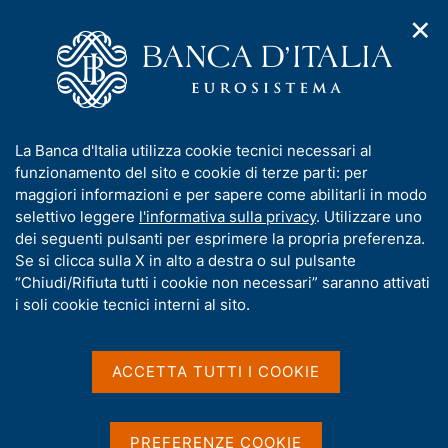
✕
H
A
o
C
p
m
e
r
e
r
i
p
c
Home
/
Pubblicazioni
/
m
a
a
Indagine sulle aspettative di inflazione e crescita
/
e
g
n
Indagine sulle aspettative di inflazione e crescita - 2° trimestre
I
La Banca d'Italia utilizza cookie tecnici necessari al
n
e
e
2023
n
funzionamento del sito e cookie di terze parti: per
u
l
d
f
maggiori informazioni e per sapere come abilitarli in modo
i
s
o
selettivo leggere
l'informativa sulla privacy
. Utilizzare uno
n
i
Indagine sulle aspettative
r
dei seguenti pulsanti per esprimere la propria preferenza.
a
t
m
Se si clicca sulla X in alto a destra o sul pulsante
v
di inflazione e crescita - 2°
o
i
a
“Chiudi/Rifiuta tutti i cookie non necessari” saranno attivati
g
trimestre 2023
t
i soli cookie tecnici interni al sito.
a
i
z
v
i
a
Statistiche
o
ACCETTA TUTTI I COOKIE
n
s
e
u
i
PREFERENZE COOKIE
Condividi