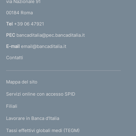
via Nazionale 91
o
r
00184 Roma
r
n
Tel
+39 06 47921
a
PEC
bancaditalia@pec.bancaditalia.it
a
l
E-mail
email@bancaditalia.it
l
Contatti
'
h
o
L
Mappa del sito
m
I
e
Servizi online con accesso SPID
N
p
K
Filiali
a
U
g
Lavorare in Banca d'Italia
T
e
I
Tassi effettivi globali medi (TEGM)
)