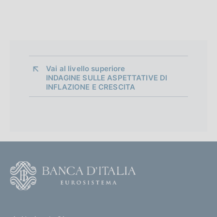
Vai al livello superiore 
INDAGINE SULLE ASPETTATIVE DI
INFLAZIONE E CRESCITA
F
o
o
(
t
t
e