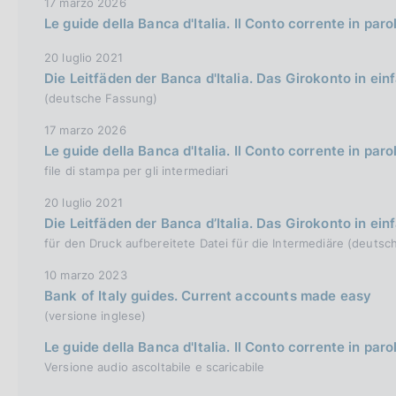
17 marzo 2026
r
Le guide della Banca d'Italia. Il Conto corrente in paro
s
20 luglio 2021
i
Die Leitfäden der Banca d'Italia. Das Girokonto in ei
o
(deutsche Fassung)
n
17 marzo 2026
Le guide della Banca d'Italia. Il Conto corrente in paro
file di stampa per gli intermediari
20 luglio 2021
Die Leitfäden der Banca d’Italia. Das Girokonto in ei
für den Druck aufbereitete Datei für die Intermediäre (deuts
10 marzo 2023
Bank of Italy guides. Current accounts made easy
(versione inglese)
Le guide della Banca d'Italia. Il Conto corrente in paro
Versione audio ascoltabile e scaricabile