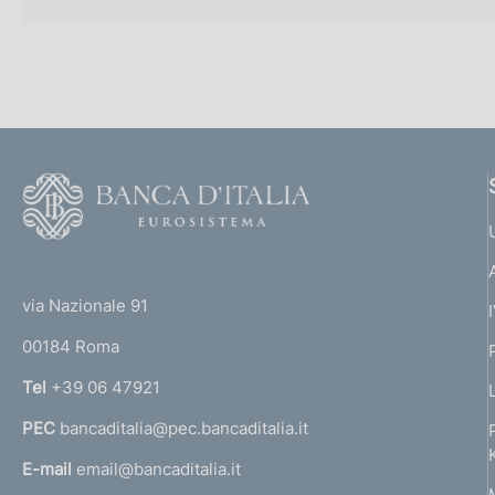
F
o
o
(
t
t
e
via Nazionale 91
o
r
00184 Roma
r
n
Tel
+39 06 47921
a
PEC
bancaditalia@pec.bancaditalia.it
a
l
E-mail
email@bancaditalia.it
l