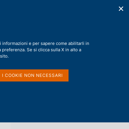
✕
cazioni
Statistiche
Media
|
IT
C
e
r
c
a
i informazioni e per sapere come abilitarli in
n
preferenza. Se si clicca sulla X in alto a
e
l
sito.
Vai al livello superiore 
s
LE GUIDE DELLA BANCA D'ITALIA
i
t
I I COOKIE NON NECESSARI
o