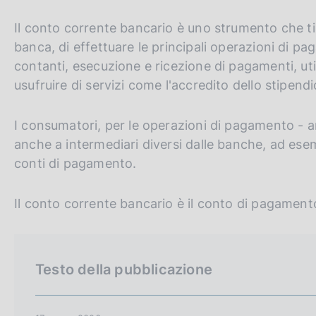
c
m
o
G
C
Il conto corrente bancario è uno strumento che ti
p
o
a
o
e
banca, di effettuare le principali operazioni di p
k
l
t
r
contanti, esecuzione e ricezione di pagamenti, uti
i
a
o
c
p
usufruire di servizi come l'accredito dello stipendi
e
a
:
t
a
g
h
n
I consumatori, per le operazioni di pagamento - an
i
n
e
e
anche a intermediari diversi dalle banche, ad esem
a
e
l
conti di pagamento.
n
s
g
i
Il conto corrente bancario è il conto di pagament
l
t
i
o
s
Testo della pubblicazione
h
v
e