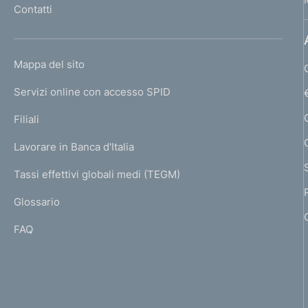
Contatti
'
h
o
L
Mappa del sito
m
I
e
Servizi online con accesso SPID
N
p
K
Filiali
a
U
g
Lavorare in Banca d'Italia
T
e
I
Tassi effettivi globali medi (TEGM)
)
L
Glossario
I
FAQ