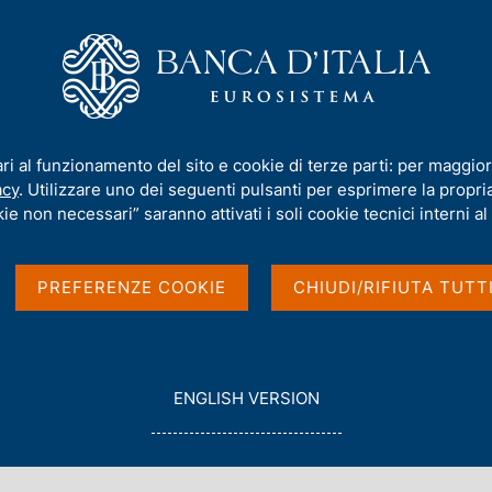
iamo
Compiti
Servizi al cittadino
Pubbli
la Banca d'Italia. Il Conto corrente in parole semplici
ari al funzionamento del sito e cookie di terze parti: per maggior
acy
. Utilizzare uno dei seguenti pulsanti per esprimere la propria 
ie non necessari” saranno attivati i soli cookie tecnici interni al 
Italia. Il Conto
PREFERENZE COOKIE
CHIUDI/RIFIUTA TUTT
mplici
G
ENGLISH VERSION
O
T
O