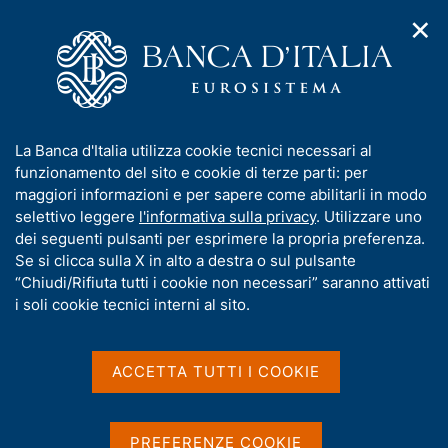
✕
H
A
o
C
p
m
e
r
e
r
i
p
c
Home
/
Pubblicazioni
/
Le guide della Banca d'Italia
/
m
a
a
Le guide della Banca d'Italia. La Centrale dei rischi in parole
e
g
n
semplici
I
La Banca d'Italia utilizza cookie tecnici necessari al
n
e
e
n
funzionamento del sito e cookie di terze parti: per
u
l
d
f
maggiori informazioni e per sapere come abilitarli in modo
i
s
o
selettivo leggere
l'informativa sulla privacy
. Utilizzare uno
LE GUIDE DELLA BANCA D’ITALIA
n
i
Le guide della Banca
r
dei seguenti pulsanti per esprimere la propria preferenza.
a
t
m
Se si clicca sulla X in alto a destra o sul pulsante
v
o
d'Italia. La Centrale dei
i
a
“Chiudi/Rifiuta tutti i cookie non necessari” saranno attivati
g
t
rischi in parole semplici
i soli cookie tecnici interni al sito.
a
i
z
v
i
a
o
ACCETTA TUTTI I COOKIE
n
s
Condividi
e
S
u
t
i
PREFERENZE COOKIE