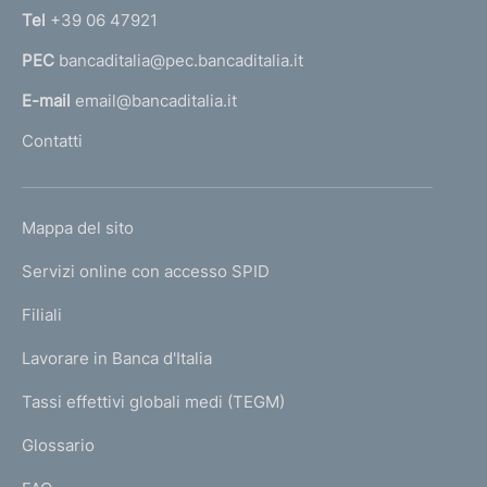
n
Tel
+39 06 47921
a
PEC
bancaditalia@pec.bancaditalia.it
a
l
E-mail
email@bancaditalia.it
l
Contatti
'
h
o
L
Mappa del sito
m
I
e
Servizi online con accesso SPID
N
p
K
Filiali
a
U
g
Lavorare in Banca d'Italia
T
e
I
Tassi effettivi globali medi (TEGM)
)
L
Glossario
I