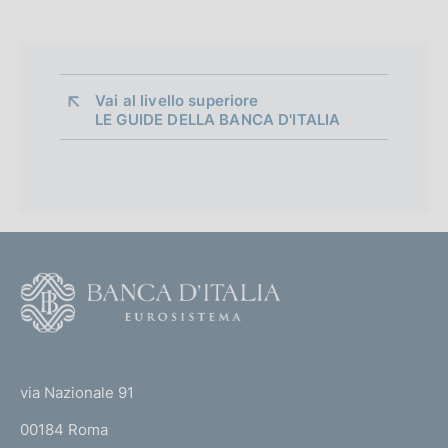
Vai al livello superiore 
LE GUIDE DELLA BANCA D'ITALIA
F
o
o
(
t
t
e
via Nazionale 91
o
r
00184 Roma
r