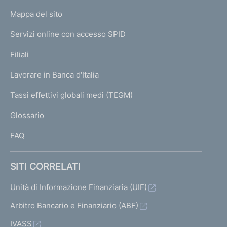
o
L
Mappa del sito
m
I
e
Servizi online con accesso SPID
N
p
K
Filiali
a
U
g
Lavorare in Banca d'Italia
T
e
I
Tassi effettivi globali medi (TEGM)
)
L
Glossario
I
FAQ
SITI CORRELATI
Unità di Informazione Finanziaria (UIF)
Arbitro Bancario e Finanziario (ABF)
IVASS