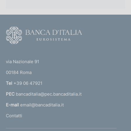
F
o
o
(
t
t
e
via Nazionale 91
o
r
00184 Roma
r
n
Tel
+39 06 47921
a
PEC
bancaditalia@pec.bancaditalia.it
a
l
E-mail
email@bancaditalia.it
l
Contatti
'
h