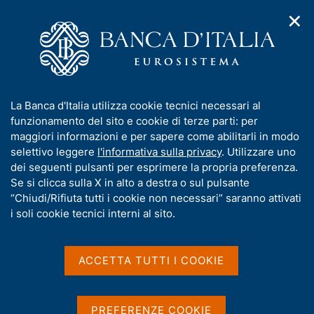
✕
H
A
o
C
p
m
e
r
e
r
i
p
c
Home
/
Pubblicazioni
/
m
a
a
Finanza pubblica: fabbisogno e debito
/
e
g
n
Finanza pubblica: fabbisogno e debito - 2026
I
La Banca d'Italia utilizza cookie tecnici necessari al
n
e
e
n
funzionamento del sito e cookie di terze parti: per
u
l
d
f
maggiori informazioni e per sapere come abilitarli in modo
i
s
Finanza pubblica:
o
selettivo leggere
l'informativa sulla privacy
. Utilizzare uno
n
i
r
dei seguenti pulsanti per esprimere la propria preferenza.
a
fabbisogno e debito - 2026
t
m
Se si clicca sulla X in alto a destra o sul pulsante
v
o
i
a
“Chiudi/Rifiuta tutti i cookie non necessari” saranno attivati
g
t
i soli cookie tecnici interni al sito.
Statistiche
a
i
z
v
i
a
o
ACCETTA TUTTI I COOKIE
Condividi
n
s
S
e
u
t
a
i
PREFERENZE COOKIE