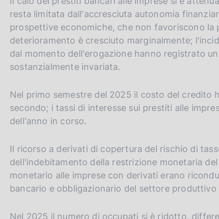
Il calo dei prestiti bancari alle imprese si è atten
resta limitata dall'accresciuta autonomia finanziar
prospettive economiche, che non favoriscono la pr
deterioramento è cresciuto marginalmente; l'incid
dal momento dell'erogazione hanno registrato un 
sostanzialmente invariata.
Nel primo semestre del 2025 il costo del credito ha
secondo; i tassi di interesse sui prestiti alle impr
dell'anno in corso.
Il ricorso a derivati di copertura del rischio di ta
dell'indebitamento della restrizione monetaria del
monetario alle imprese con derivati erano riconduc
bancario e obbligazionario del settore produttivo
Nel 2025 il numero di occupati si è ridotto, diffe