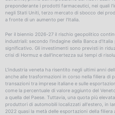
v
preponderante i prodotti farmaceutici, nei quali l
e
negli Stati Uniti, terzo mercato di sbocco dei pro
r
a fronte di un aumento per l'Italia.
s
i
Per il biennio 2026-27 il rischio geopolitico contin
o
industriali: secondo l'indagine della Banca d'Italia
n
significativo. Gli investimenti sono previsti in ri
crisi di Hormuz e dall'incertezza sui tempi di risol
L'industria veneta ha risentito negli ultimi anni del
anche alle trasformazioni in corso nella filiera di 
transazioni tra imprese italiane e sulle esportazi
come la percentuale di valore aggiunto del Veneto r
a quella del Paese. Tuttavia, una quota più elevat
produttori di automobili localizzati all'estero, in 
2022 quasi la metà delle esportazioni della filiera