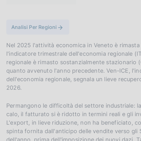
c
t
o
a
o
m
G
C
p
k
Analisi Per Regioni
a
i
o
e
l
e
t
r
a
:
Nel 2025 l'attività economica in Veneto è rimasta 
o
c
p
l'indicatore trimestrale dell'economia regionale (I
a
t
a
g
regionale è rimasto sostanzialmente stazionario (0
h
n
i
quanto avvenuto l'anno precedente. Ven-ICE, l'in
n
e
e
dell'economia regionale, segnala un lieve recupero 
a
e
l
2026.
n
s
g
i
Permangono le difficoltà del settore industriale: l
l
t
calo, il fatturato si è ridotto in termini reali e gli
i
o
L'export, in lieve riduzione, non ha beneficiato, c
s
spinta fornita dall'anticipo delle vendite verso gli
h
dell'anno, prima dell'imposizione dei nuovi dazi. 