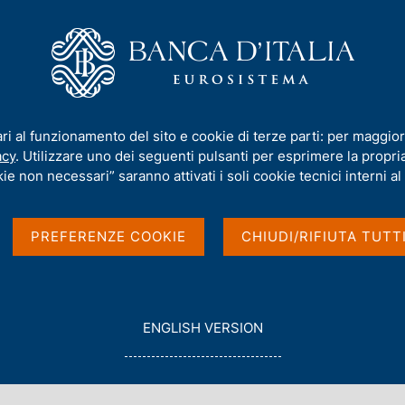
iamo
Compiti
Servizi al cittadino
Pubbli
el Veneto
ari al funzionamento del sito e cookie di terze parti: per maggior
acy
. Utilizzare uno dei seguenti pulsanti per esprimere la propria 
ie non necessari” saranno attivati i soli cookie tecnici interni al 
Veneto
PREFERENZE COOKIE
CHIUDI/RIFIUTA TUTT
G
ENGLISH VERSION
O
T
O