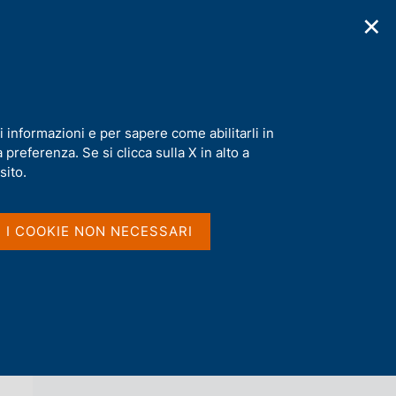
✕
cazioni
Statistiche
Media
|
IT
C
e
r
c
a
i informazioni e per sapere come abilitarli in
n
preferenza. Se si clicca sulla X in alto a
e
l
sito.
Vai al livello superiore 
s
ECONOMIE REGIONALI
i
t
I I COOKIE NON NECESSARI
o